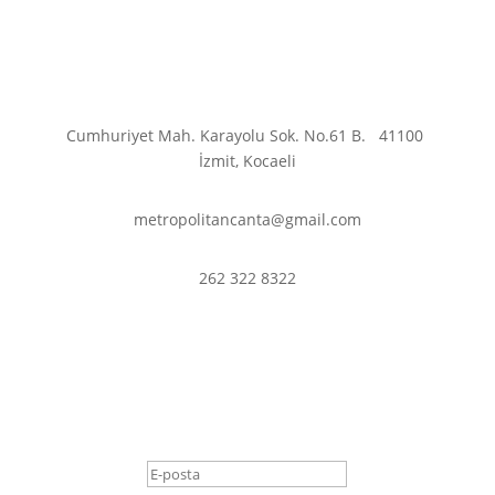
Cumhuriyet Mah. Karayolu Sok. No.61 B.
41100
İzmit, Kocaeli
metropolitancanta@gmail.com
262 322 8322
En son haberler ve
fırsatlardan haberdar olmak
için abone olun.
Başarı Mesajı