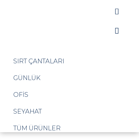


SIRT ÇANTALARI
GÜNLÜK
OFIS
SEYAHAT
TÜM ÜRÜNLER