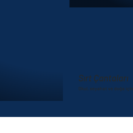
Sırt Çantaları
Okul, seyahat ve doğa içi