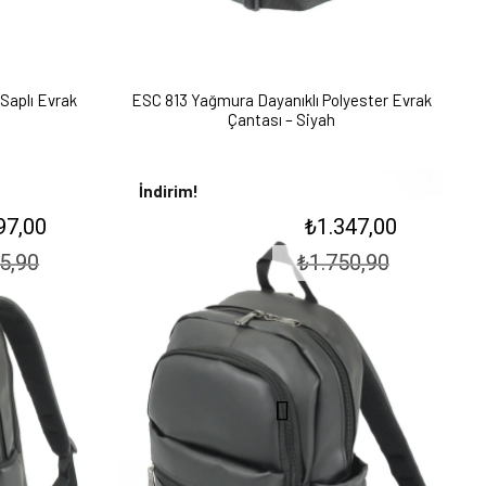
Saplı Evrak
ESC 813 Yağmura Dayanıklı Polyester Evrak
Çantası – Siyah
İndirim!
Şu
Orijinal
Şu
97,00
₺
1.347,00
andaki
fiyat:
andaki
90.
5,90
fiyat:
₺1.750,90.
₺
1.750,90
fiyat:
₺1.497,00.
₺1.347,