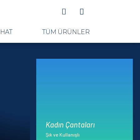


AHAT
TÜM ÜRÜNLER
Kadın Çantaları
Şık ve Kullanışlı