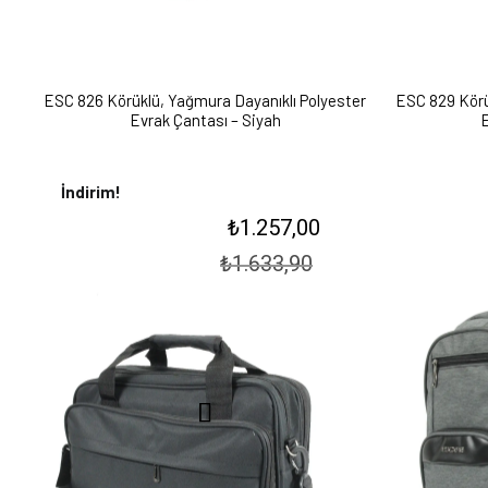
ESC 826 Körüklü, Yağmura Dayanıklı Polyester
ESC 829 Körü
Evrak Çantası – Siyah
E
İndirim!
Orijinal
Şu
₺
1.257,00
fiyat:
andaki
₺1.633,90.
₺
1.633,90
fiyat:
₺1.257,00.