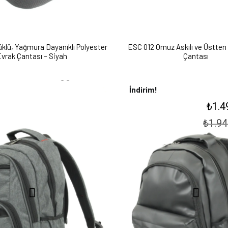
klü, Yağmura Dayanıklı Polyester
ESC 012 Omuz Askılı ve Üstten 
vrak Çantası – Siyah
Çantası
₺
1.577,
00
İndirim!
Orijinal
₺
1.4
fiyat:
₺1.945,
₺
1.94