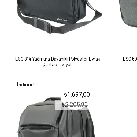
ESC 814 Yağmura Dayanıklı Polyester Evrak
ESC 602
Çantası – Siyah
İndirim!
Orijinal
Şu
₺
1.697,00
fiyat:
andaki
₺2.205,90.
₺
2.205,90
fiyat:
₺1.697,00.