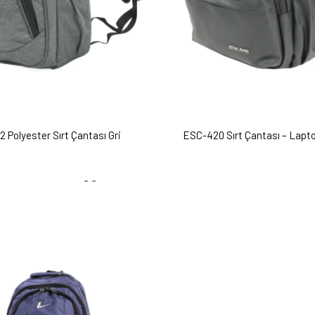
 Polyester Sırt Çantası Gri
ESC-420 Sırt Çantası – Lapt
₺
1.499,
00