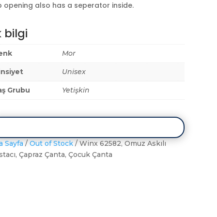
 opening also has a seperator inside.
 bilgi
enk
Mor
insiyet
Unisex
aş Grubu
Yetişkin
a Sayfa
/
Out of Stock
/ Winx 62582, Omuz Askılı
stacı, Çapraz Çanta, Çocuk Çanta