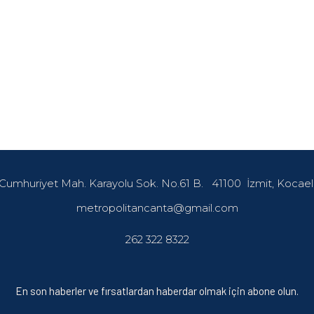
Cumhuriyet Mah. Karayolu Sok. No.61 B.
41100
İzmit, Kocael
metropolitancanta@gmail.com
262 322 8322
En son haberler ve fırsatlardan haberdar olmak için abone olun.