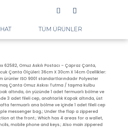


AHAT
TÜM ÜRÜNLER
nx 62582, Omuz Askılı Postacı – Çapraz Çanta,
cuk Çanta Ölçüleri: 36cm X 30cm X 14cm Özellikler:
m ürünler ISO 9001 standartlarındadır Polyester
maş Çanta Omuz Askısı Tutma / taşıma kulbu
pak altında, ön yüzünde 1 adet fermuarlı bölme ve
nde 3 adet fileli cep, anahtarlık Kapak altında, üst
ki
afta fermuarlı ana bölme ve içinde 1 adet fileli cep
:
rple messenger bag.; Under the flap a zippered
,00.
tion at the front.; Which has 4 areas for a wallet,
ncils, mobile phone and keys.; Also main zippered