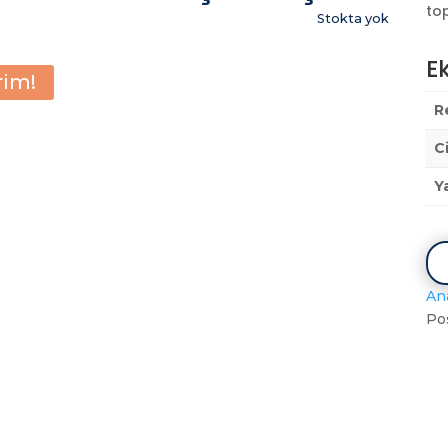
top
Stokta yok
Ek
rim!
R
C
Y
An
Po