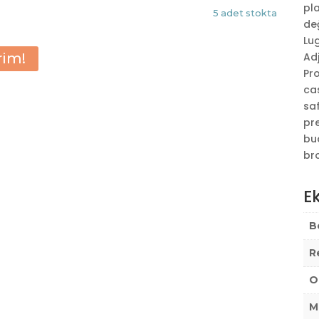
pl
5 adet stokta
değ
Lug
rim!
Adj
Pro
cas
sa
pre
buc
br
Ek
B
R
O
M