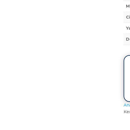
M
C
Y
D
An
Kem