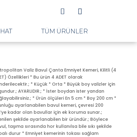


AHAT
TÜM ÜRÜNLER
ropolitan Valiz Bavul Çanta Emniyet Kemeri, Kilitli (4
T) Özellikleri * Bu ürün 4 ADET olarak
derilecektir.; * Küçük * Orta * Büyük boy valizler için
undur.; AYARLIDIR.; * İster boydan ister yandan
layabilirsiniz.; * Ürün ölçüleri En 5 cm * Boy 200 cm *
unluğu ayarlanabilen bavul kemeri, çevresi 200
ki
ye kadar olan bavullar için ek koruma sunar.;
:
enilen şekilde ayarlanabilen bir üründür.; Böylece
,00.
ul, taşıma sırasında hor kullanılsa bile sıkı şekilde
palı durur * Emniyet kemerinin tokası sağlam