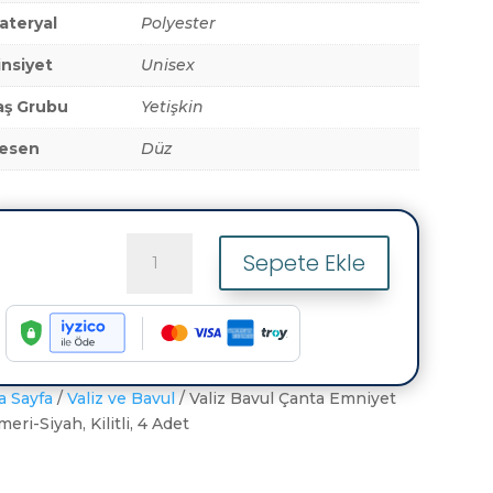
ateryal
Polyester
insiyet
Unisex
aş Grubu
Yetişkin
esen
Düz
Valiz
Sepete Ekle
Bavul
Çanta
Emniyet
Kemeri-
Siyah,
Kilitli,
a Sayfa
/
Valiz ve Bavul
/ Valiz Bavul Çanta Emniyet
4
eri-Siyah, Kilitli, 4 Adet
Adet
adet