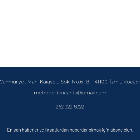
Cumhuriyet Mah. Karayolu Sok. No.61 B.
41100
İzmit, Kocael
metropolitancanta@gmail.com
262 322 8322
En son haberler ve fırsatlardan haberdar olmak için abone olun.