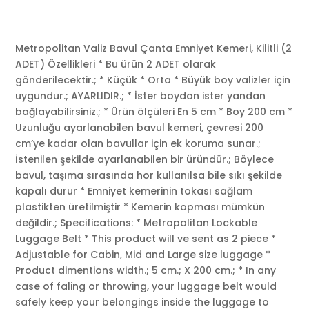
Metropolitan Valiz Bavul Çanta Emniyet Kemeri, Kilitli (2
ADET) Özellikleri * Bu ürün 2 ADET olarak
gönderilecektir.; * Küçük * Orta * Büyük boy valizler için
uygundur.; AYARLIDIR.; * İster boydan ister yandan
bağlayabilirsiniz.; * Ürün ölçüleri En 5 cm * Boy 200 cm *
Uzunluğu ayarlanabilen bavul kemeri, çevresi 200
cm’ye kadar olan bavullar için ek koruma sunar.;
İstenilen şekilde ayarlanabilen bir üründür.; Böylece
bavul, taşıma sırasında hor kullanılsa bile sıkı şekilde
kapalı durur * Emniyet kemerinin tokası sağlam
plastikten üretilmiştir * Kemerin kopması mümkün
değildir.; Specifications: * Metropolitan Lockable
Luggage Belt * This product will ve sent as 2 piece *
Adjustable for Cabin, Mid and Large size luggage *
Product dimentions width.; 5 cm.; X 200 cm.; * In any
case of faling or throwing, your luggage belt would
safely keep your belongings inside the luggage to