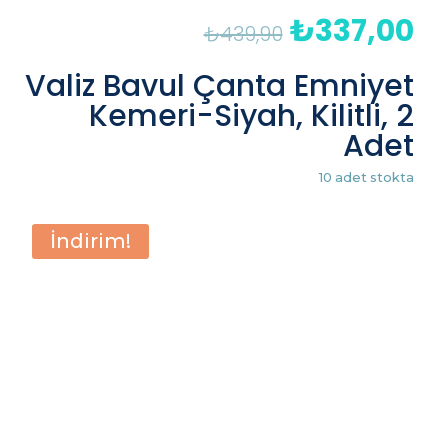
₺
337,00
Orijinal
Şu
₺
439,90
fiyat:
an
₺439,90.
fiy
Valiz Bavul Çanta Emniyet
₺3
Kemeri-Siyah, Kilitli, 2
Adet
10 adet stokta
İndirim!