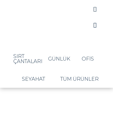


SIRT
GÜNLÜK
OFIS
ÇANTALARI
SEYAHAT
TÜM ÜRÜNLER