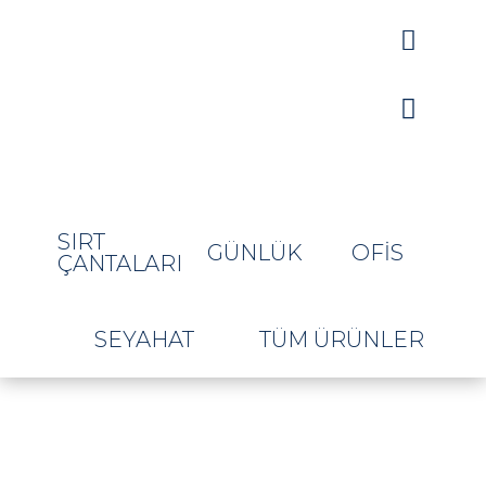


SIRT
GÜNLÜK
OFIS
ÇANTALARI
SEYAHAT
TÜM ÜRÜNLER