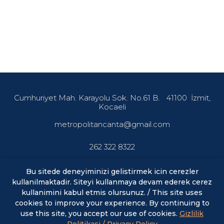
Cumhuriyet Mah. Karayolu Sok. No.61 B.
41100
İzmit,
Kocaeli
metropolitancanta@gmail.com
262 322 8322
Bu sitede deneyiminizi gelistirmek icin cerezler
kullanilmaktadir. Siteyi kullanmaya devam ederek cerez
En son haberler ve fırsatlardan haberdar olmak için abone
olun.
kullanimini kabul etmis olursunuz. / This site uses
cookies to improve your experience. By continuing to
use this site, you accept our use of cookies.
Gizlilik
E-posta
ABONE OL