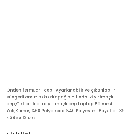
Önden fermuarlı cepli;Ayarlanabilir ve çıkarılabilir
süngerli omuz askısı;Kapağın altında iki yırtmaçlı
cep;Cırt cırtlı arka yırtmaçlı cep;Laptop Bölmesi
Yok;Kumaş %60 Polyamide %40 Polyester ;Boyutlar: 39
x 385 x 12 cm