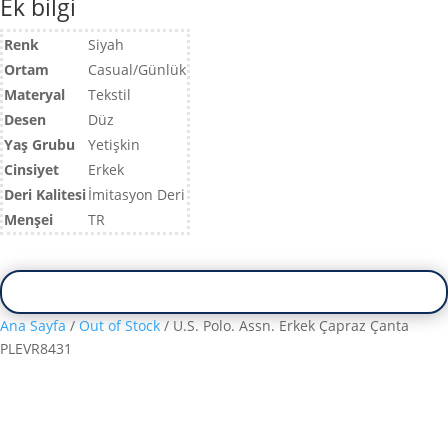
Ek bilgi
Renk
Siyah
Ortam
Casual/Günlük
Materyal
Tekstil
Desen
Düz
Yaş Grubu
Yetişkin
Cinsiyet
Erkek
Deri Kalitesi
İmitasyon Deri
Menşei
TR
Ana Sayfa
/
Out of Stock
/ U.S. Polo. Assn. Erkek Çapraz Çanta
PLEVR8431