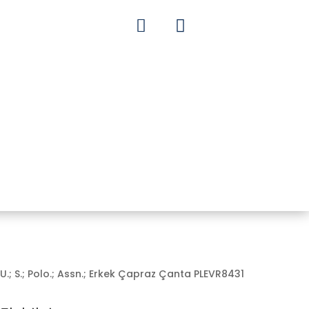


U.; S.; Polo.; Assn.; Erkek Çapraz Çanta PLEVR8431