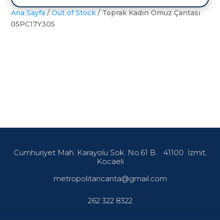
Ana Sayfa
/
Out of Stock
/ Toprak Kadın Omuz Çantası
05PC17Y305
Cumhuriyet Mah. Karayolu Sok. No.61 B.
41100
İzmit,
Kocaeli
metropolitancanta@gmail.com
262 322 8322