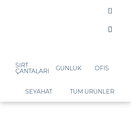


SIRT
GÜNLÜK
OFIS
ÇANTALARI
SEYAHAT
TÜM ÜRÜNLER