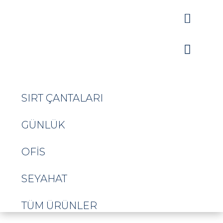


SIRT ÇANTALARI
GÜNLÜK
OFIS
SEYAHAT
TÜM ÜRÜNLER