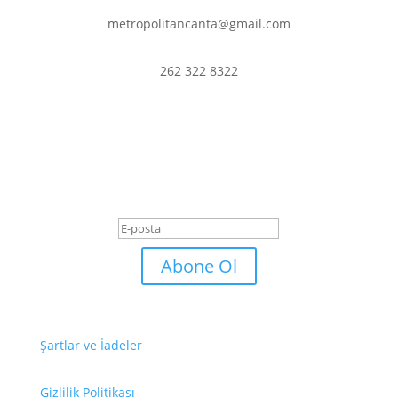
metropolitancanta@gmail.com
262 322 8322
En son haberler ve
fırsatlardan haberdar olmak
için abone olun.
Başarı Mesajı
Abone Ol
Şartlar ve İadeler
Gizlilik Politikası