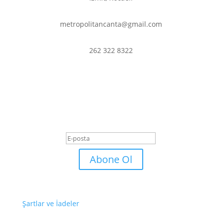
metropolitancanta@gmail.com
262 322 8322
En son haberler ve
fırsatlardan haberdar olmak
için abone olun.
Başarı Mesajı
Abone Ol
Şartlar ve İadeler