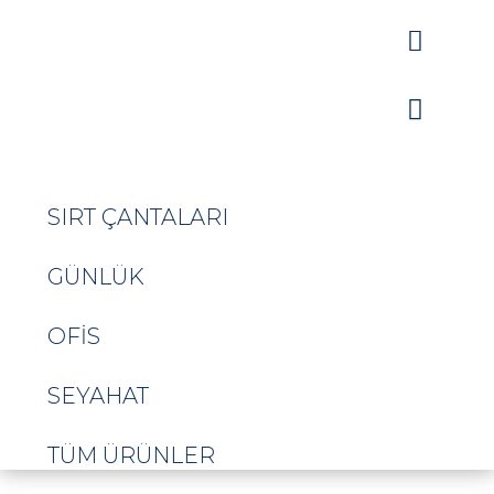


SIRT ÇANTALARI
GÜNLÜK
OFIS
SEYAHAT
TÜM ÜRÜNLER