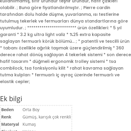
kullanılmamış, sıfır üründür teşhir üründür, hafif çizikleri
olabilir. ; Buna göre fiyatlandırılmıştır. ; Pierre cardin
tarafından dolu halde düşme, yuvarlanma, ısı testlerine
tutulmuş tekerlek ve fermuarları dünya standartlarına göre
uyumludur. ; ************************ ürün özellikleri: * 5 yıl
garanti * 3.2 kg ultra light valiz * %25 extra kapasite
saglayan fermuarlı körük bölümü… ; * patentli ve tescilli ürün
* tabanı özellikle ağırlık taşımak üzere güçlendirilmiş * 360
derece rahat dönüş sağlayan 4 tekerlek sistemi * son derece
hafif tasarım * düğmeli ergonomik trolley sistemi * tsa
combilock, tsa fonksiyonlu kilit * rahat kavrama sağlayan
tutma kulpları * fermuarlı iç ayraç üzerinde fermuarlı ve
elastik cepler;
Ek bilgi
Beden
Orta Boy
Renk
Gümüş, karışık çok renkli
Materyal
Kumaş