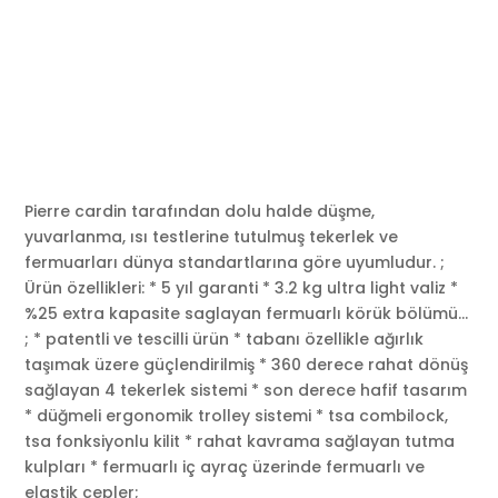
Pierre cardin tarafından dolu halde düşme,
yuvarlanma, ısı testlerine tutulmuş tekerlek ve
fermuarları dünya standartlarına göre uyumludur. ;
Ürün özellikleri: * 5 yıl garanti * 3.2 kg ultra light valiz *
%25 extra kapasite saglayan fermuarlı körük bölümü…
; * patentli ve tescilli ürün * tabanı özellikle ağırlık
taşımak üzere güçlendirilmiş * 360 derece rahat dönüş
sağlayan 4 tekerlek sistemi * son derece hafif tasarım
* düğmeli ergonomik trolley sistemi * tsa combilock,
tsa fonksiyonlu kilit * rahat kavrama sağlayan tutma
kulpları * fermuarlı iç ayraç üzerinde fermuarlı ve
elastik cepler;