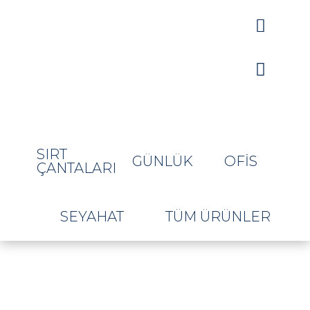


SIRT
GÜNLÜK
OFIS
ÇANTALARI
SEYAHAT
TÜM ÜRÜNLER