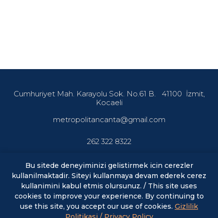
Cumhuriyet Mah. Karayolu Sok. No.61 B.
41100
İzmit,
Kocaeli
metropolitancanta@gmail.com
262 322 8322
Bu sitede deneyiminizi gelistirmek icin cerezler
kullanilmaktadir. Siteyi kullanmaya devam ederek cerez
En son haberler ve fırsatlardan haberdar olmak için abone
kullanimini kabul etmis olursunuz. / This site uses
olun.
cookies to improve your experience. By continuing to
use this site, you accept our use of cookies.
Gizlilik
E-posta
ABONE OL
Politikasi / Privacy Policy