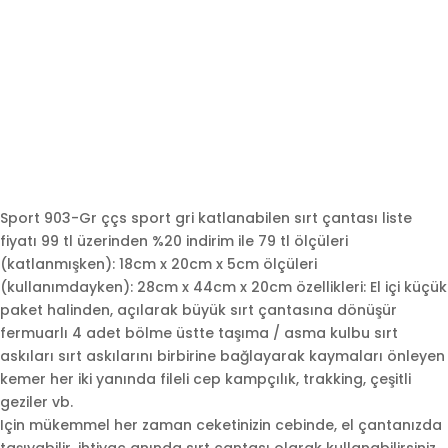
Sport 903-Gr ççs sport gri katlanabilen sırt çantası liste
fiyatı 99 tl üzerinden %20 indirim ile 79 tl ölçüleri
(katlanmışken): 18cm x 20cm x 5cm ölçüleri
(kullanımdayken): 28cm x 44cm x 20cm özellikleri: El içi küçük
paket halinden, açılarak büyük sırt çantasına dönüşür
fermuarlı 4 adet bölme üstte taşıma / asma kulbu sırt
askıları sırt askılarını birbirine bağlayarak kaymaları önleyen
kemer her iki yanında fileli cep kampçılık, trakking, çeşitli
geziler vb.
Için mükemmel her zaman ceketinizin cebinde, el çantanızda