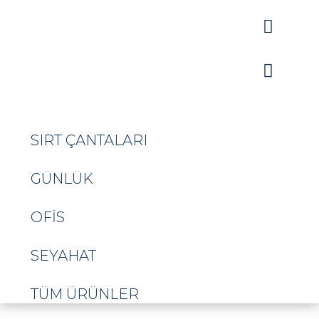


SIRT ÇANTALARI
GÜNLÜK
OFIS
SEYAHAT
TÜM ÜRÜNLER