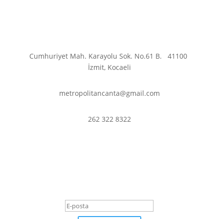
Cumhuriyet Mah. Karayolu Sok. No.61 B.
41100
İzmit, Kocaeli
metropolitancanta@gmail.com
262 322 8322
En son haberler ve
fırsatlardan haberdar olmak
için abone olun.
Başarı Mesajı