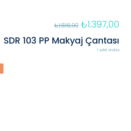
₺
1.397,00
Orijinal
Şu
₺
1.816,90
fiyat:
an
₺1.816,90.
fiya
SDR 103 PP Makyaj Çantası
₺1.
1 adet stokta