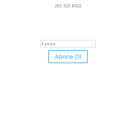
262 322 8322
er ve fırsatlardan haberdar olmak iç
Başarı Mesajı
Abone Ol