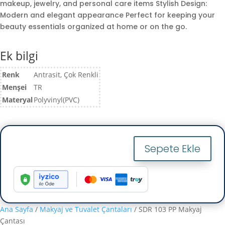
makeup, jewelry, and personal care items Stylish Design:
Modern and elegant appearance Perfect for keeping your
beauty essentials organized at home or on the go.
Ek bilgi
Renk
Antrasit, Çok Renkli
Menşei
TR
Materyal
Polyvinyl(PVC)
Sepete Ekle
SDR
103
PP
Makyaj
Çantası
Ana Sayfa
/
Makyaj ve Tuvalet Çantaları
/ SDR 103 PP Makyaj
adet
Çantası