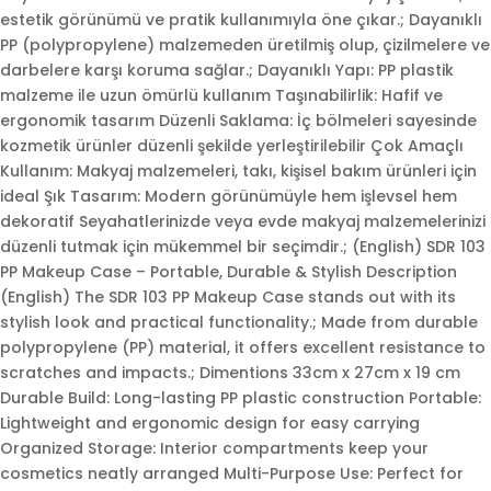
estetik görünümü ve pratik kullanımıyla öne çıkar.; Dayanıklı
PP (polypropylene) malzemeden üretilmiş olup, çizilmelere ve
darbelere karşı koruma sağlar.; Dayanıklı Yapı: PP plastik
malzeme ile uzun ömürlü kullanım Taşınabilirlik: Hafif ve
daki
ergonomik tasarım Düzenli Saklama: İç bölmeleri sayesinde
t:
kozmetik ürünler düzenli şekilde yerleştirilebilir Çok Amaçlı
397,00.
Kullanım: Makyaj malzemeleri, takı, kişisel bakım ürünleri için
ideal Şık Tasarım: Modern görünümüyle hem işlevsel hem
dekoratif Seyahatlerinizde veya evde makyaj malzemelerinizi
düzenli tutmak için mükemmel bir seçimdir.; (English) SDR 103
PP Makeup Case – Portable, Durable & Stylish Description
(English) The SDR 103 PP Makeup Case stands out with its
stylish look and practical functionality.; Made from durable
polypropylene (PP) material, it offers excellent resistance to
scratches and impacts.; Dimentions 33cm x 27cm x 19 cm
Durable Build: Long-lasting PP plastic construction Portable:
Lightweight and ergonomic design for easy carrying
Organized Storage: Interior compartments keep your
cosmetics neatly arranged Multi-Purpose Use: Perfect for