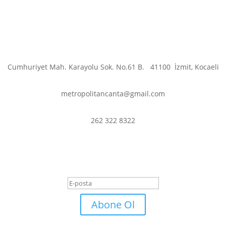
Cumhuriyet Mah. Karayolu Sok. No.61 B.
41100
İzmit, Kocaeli
metropolitancanta@gmail.com
262 322 8322
er ve fırsatlardan haberdar olmak iç
Başarı Mesajı
Abone Ol