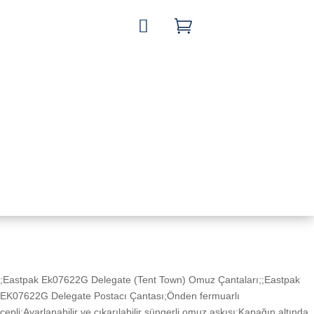


;Eastpak Ek07622G Delegate (Tent Town) Omuz Çantaları;;Eastpak
EK07622G Delegate Postacı Çantası;Önden fermuarlı
cepli;Ayarlanabilir ve çıkarılabilir süngerli omuz askısı;Kapağın altında