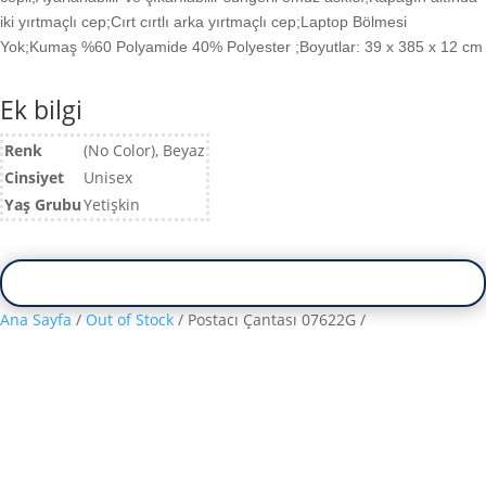
iki yırtmaçlı cep;Cırt cırtlı arka yırtmaçlı cep;Laptop Bölmesi
Yok;Kumaş %60 Polyamide 40% Polyester ;Boyutlar: 39 x 385 x 12 cm
Ek bilgi
Renk
(No Color), Beyaz
Cinsiyet
Unisex
Yaş Grubu
Yetişkin
Ana Sayfa
/
Out of Stock
/ Postacı Çantası 07622G /