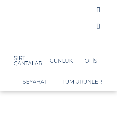


SIRT
GÜNLÜK
OFIS
ÇANTALARI
SEYAHAT
TÜM ÜRÜNLER