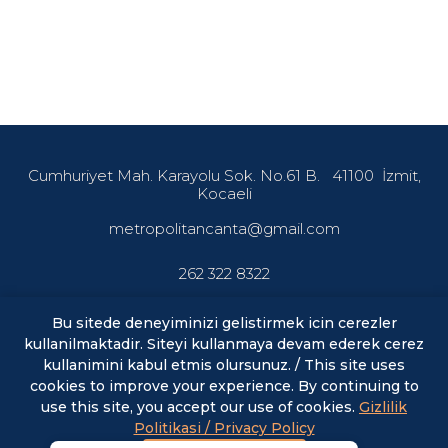
Cumhuriyet Mah. Karayolu Sok. No.61 B.
41100
İzmit,
Kocaeli
metropolitancanta@gmail.com
262 322 8322
Bu sitede deneyiminizi gelistirmek icin cerezler
kullanilmaktadir. Siteyi kullanmaya devam ederek cerez
En son haberler ve fırsatlardan haberdar olmak için abone
olun.
kullanimini kabul etmis olursunuz. / This site uses
cookies to improve your experience. By continuing to
use this site, you accept our use of cookies.
Gizlilik
E-posta
ABONE OL
Politikasi / Privacy Policy