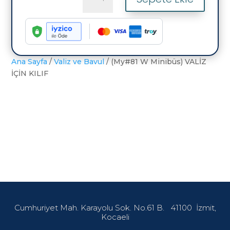
W
Minibüs)
VALİZ
İÇİN
KILIF
adet
Ana Sayfa
/
Valiz ve Bavul
/ (My#81 W Minibüs) VALİZ
İÇİN KILIF
Cumhuriyet Mah. Karayolu Sok. No.61 B.
41100
İzmit,
Kocaeli