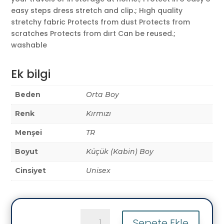
easy steps dress stretch and clip.; Hıgh quality
stretchy fabric Protects from dust Protects from
scratches Protects from dırt Can be reused.;
washable
Ek bilgi
Beden
Orta Boy
Renk
Kırmızı
Menşei
TR
Boyut
Küçük (Kabin) Boy
Cinsiyet
Unisex
(My#81
Sepete Ekle