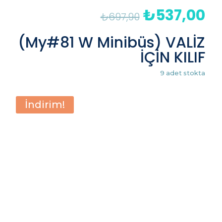
₺
537,00
Orijinal
Şu
₺
697,90
fiyat:
an
₺697,90.
fiy
(My#81 W Minibüs) VALİZ
₺5
İÇİN KILIF
9 adet stokta
İndirim!