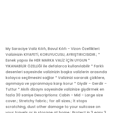
My Saraciye Valiz Kılıfı, Bavul Kılıfı – Vizon Özellikleri:
Valizinizin KIYAFETİ, KORUYUCUSU, AYRIŞTIRICISIDIR.; *
Esnek yapısı ile HER MARKA VALİZ İÇİN UYGUN *
YIKANABİLİR ÖZELLİĞİ ile defalarca kullanılabilir * Farklı
desenleri sayesinde valizinizin başka valizlerin arasında
kolayca seçilmesini sağlar * Valizinizi sararak çiziklere,
aşınmaya ve yıpranmaya karşı korur * Giydir – Gerdir –
Tuttur * Akıllı dizaynı sayesinde valizinize giydirmek en
fazla 30 saniye Descriptions: Cabin – Mid – Large size
cover.; Stretchy fabric.; for all sizes.; İt stops
scratching, dust other damage to your suitcase on
your travels or in storage at home.; Protect in 3 easy 3