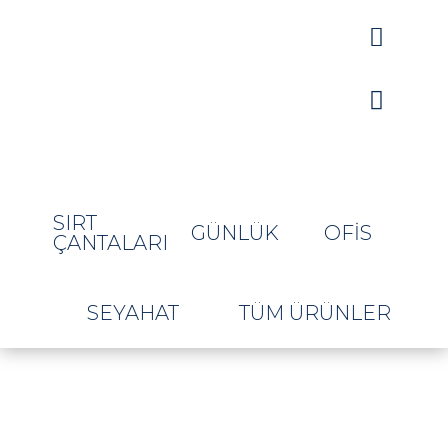


SIRT
GÜNLÜK
OFIS
ÇANTALARI
SEYAHAT
TÜM ÜRÜNLER