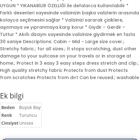
UYGUN * YIKANABİLİR ÖZELLİĞİ ile defalarca kullanılabilir *
Farklı desenleri sayesinde valizinizin başka valizlerin arasında
kolayca seçilmesini sağlar * Valizinizi sararak çiziklere,
aşınmaya ve yıpranmaya karşı korur * Giydir – Gerdir –
daki
Tuttur * Akıllı dizaynı sayesinde valizinize giydirmek en fazla
t:
30 saniye Descriptions: Cabin – Mid – Large size cover.;
7,00.
Stretchy fabric.; for all sizes.; İt stops scratching, dust other
damage to your suitcase on your travels or in storage at
home.; Protect in 3 easy 3 easy steps dress stretch and clip.;
Hıgh quality stretchy fabric Protects from dust Protects
from scratches Protects from dırt Can be reused.; washable
Ek bilgi
Beden
Büyük Boy
Renk
Turuncu
Cinsiyet
Unisex