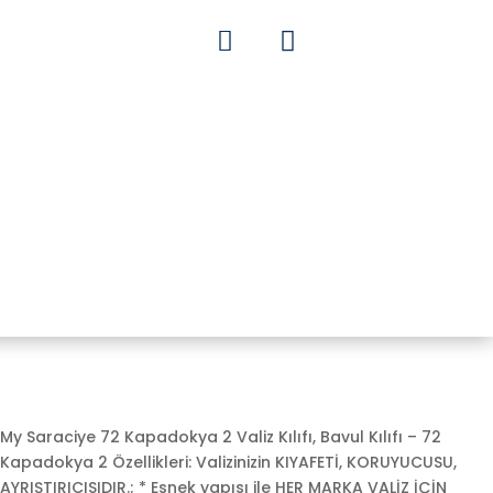


My Saraciye 72 Kapadokya 2 Valiz Kılıfı, Bavul Kılıfı – 72
Kapadokya 2 Özellikleri: Valizinizin KIYAFETİ, KORUYUCUSU,
AYRIŞTIRICISIDIR.; * Esnek yapısı ile HER MARKA VALİZ İÇİN