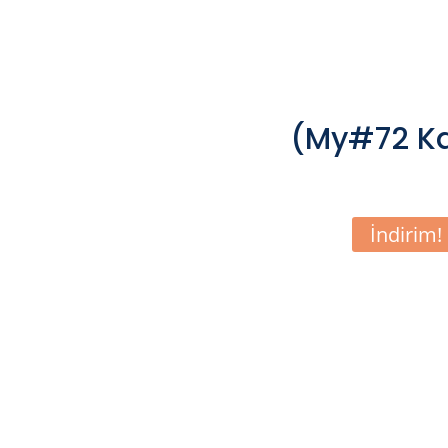
(My#72 Kap
İndirim!