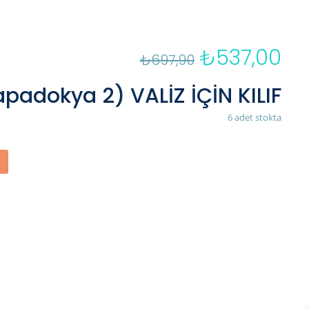
₺
537,00
Orijinal
Şu
₺
697,90
fiyat:
an
₺697,90.
fiya
adokya 2) VALİZ İÇİN KILIF
₺53
6 adet stokta