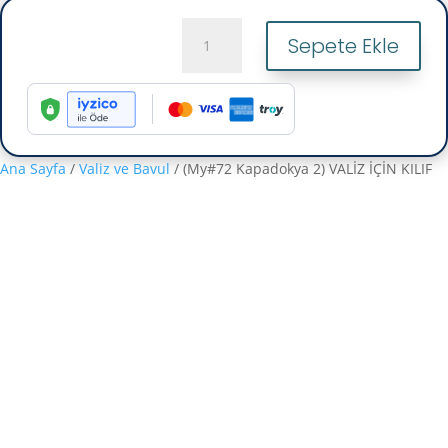
(My#72
Sepete Ekle
Kapadokya
2)
VALİZ
İÇİN
KILIF
adet
Ana Sayfa
/
Valiz ve Bavul
/ (My#72 Kapadokya 2) VALİZ İÇİN KILIF