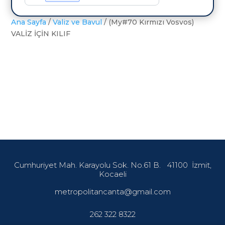
KILIF
adet
Ana Sayfa
/
Valiz ve Bavul
/ (My#70 Kırmızı Vosvos)
VALİZ İÇİN KILIF
Cumhuriyet Mah. Karayolu Sok. No.61 B.
41100
İzmit,
Kocaeli
metropolitancanta@gmail.com
262 322 8322