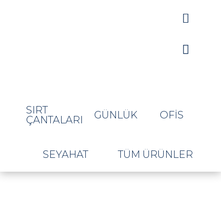


SIRT
GÜNLÜK
OFIS
ÇANTALARI
SEYAHAT
TÜM ÜRÜNLER