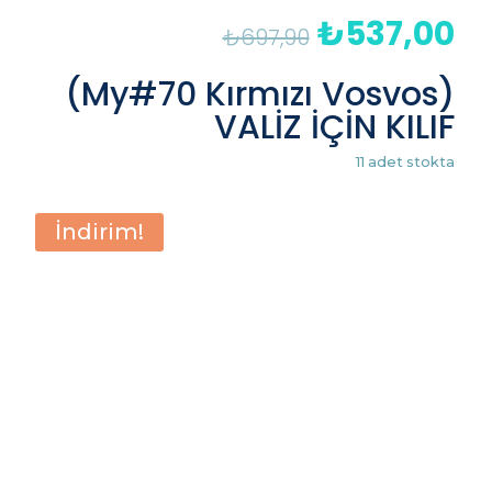
₺
537,00
Orijinal
Şu
₺
697,90
fiyat:
an
₺697,90.
fiy
(My#70 Kırmızı Vosvos)
₺5
VALİZ İÇİN KILIF
11 adet stokta
İndirim!