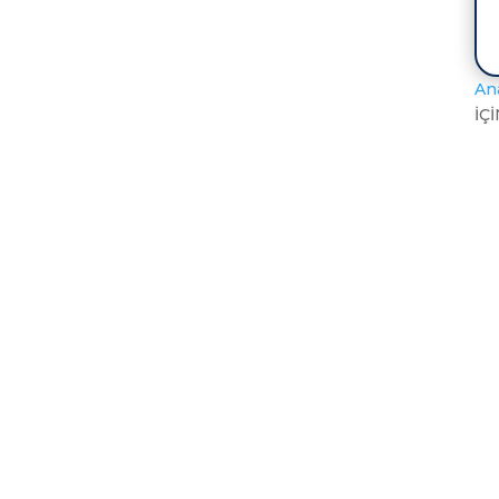
An
İÇİ