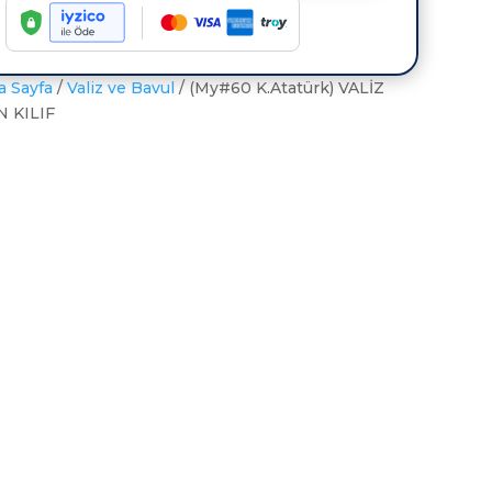
İÇİN
KILIF
adet
a Sayfa
/
Valiz ve Bavul
/ (My#60 K.Atatürk) VALİZ
N KILIF