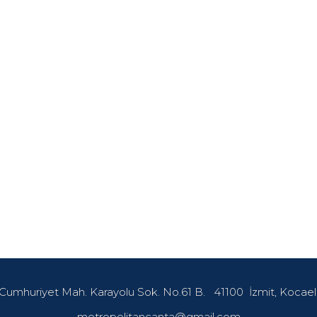
Cumhuriyet Mah. Karayolu Sok. No.61 B.
41100
İzmit, Kocael
metropolitancanta@gmail.com