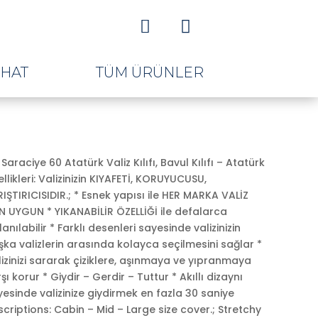


AHAT
TÜM ÜRÜNLER
Saraciye 60 Atatürk Valiz Kılıfı, Bavul Kılıfı – Atatürk
llikleri: Valizinizin KIYAFETİ, KORUYUCUSU,
IŞTIRICISIDIR.; * Esnek yapısı ile HER MARKA VALİZ
N UYGUN * YIKANABİLİR ÖZELLİĞİ ile defalarca
lanılabilir * Farklı desenleri sayesinde valizinizin
ka valizlerin arasında kolayca seçilmesini sağlar *
ki
izinizi sararak çiziklere, aşınmaya ve yıpranmaya
:
şı korur * Giydir – Gerdir – Tuttur * Akıllı dizaynı
,00.
esinde valizinize giydirmek en fazla 30 saniye
criptions: Cabin – Mid – Large size cover.; Stretchy