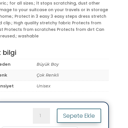
ric.; for all sizes.; İt stops scratching, dust other
mage to your suitcase on your travels or in storage
home.; Protect in 3 easy 3 easy steps dress stretch
 clip.; Hıgh quality stretchy fabric Protects from
st Protects from scratches Protects from dırt Can
 reused.; washable
 bilgi
eden
Büyük Boy
enk
Çok Renkli
insiyet
Unisex
(My#60
Sepete Ekle
K.Atatürk)
VALİZ