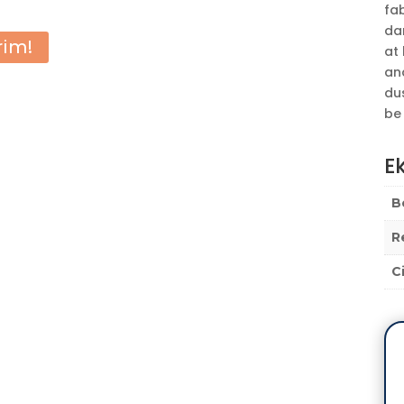
fab
da
rim!
at 
and
du
be
Ek
B
R
C