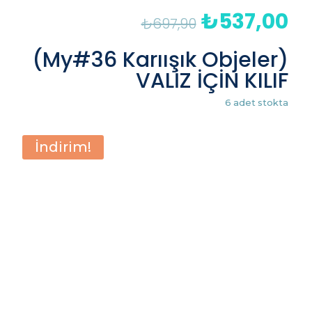
₺
537,00
Orijinal
Şu
₺
697,90
fiyat:
an
₺697,90.
fiy
(My#36 Karıışık Objeler)
₺5
VALİZ İÇİN KILIF
6 adet stokta
İndirim!