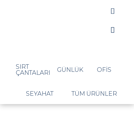


SIRT
GÜNLÜK
OFIS
ÇANTALARI
SEYAHAT
TÜM ÜRÜNLER