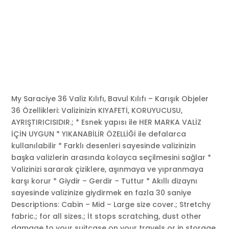
My Saraciye 36 Valiz Kılıfı, Bavul Kılıfı – Karışık Objeler
36 Özellikleri: Valizinizin KIYAFETİ, KORUYUCUSU,
AYRIŞTIRICISIDIR.; * Esnek yapısı ile HER MARKA VALİZ
İÇİN UYGUN * YIKANABİLİR ÖZELLİĞİ ile defalarca
kullanılabilir * Farklı desenleri sayesinde valizinizin
başka valizlerin arasında kolayca seçilmesini sağlar *
Valizinizi sararak çiziklere, aşınmaya ve yıpranmaya
karşı korur * Giydir – Gerdir – Tuttur * Akıllı dizaynı
sayesinde valizinize giydirmek en fazla 30 saniye
Descriptions: Cabin – Mid – Large size cover.; Stretchy
fabric.; for all sizes.; İt stops scratching, dust other
damage to your suitcase on your travels or in storage