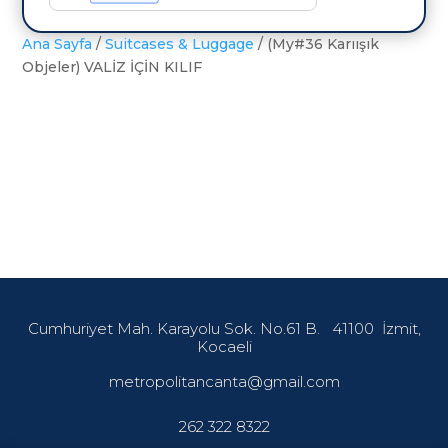
KILIF
adet
Ana Sayfa
/
Suitcases & Luggage
/ (My#36 Karıışık
Objeler) VALİZ İÇİN KILIF
Cumhuriyet Mah. Karayolu Sok. No.61 B.
41100
İzmit,
Kocaeli
metropolitancanta@gmail.com
262 322 8322