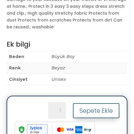
at home.; Protect in 3 easy 3 easy steps dress stretch
and clip.; Hıgh quality stretchy fabric Protects from
dust Protects from scratches Protects from dırt Can
be reused.; washable
Ek bilgi
Beden
Büyük Boy
Renk
Beyaz
Cinsiyet
Unisex
(My#36
Sepete Ekle
Karıışık
Objeler)
VALİZ
İÇİN