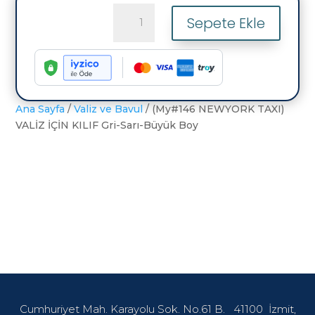
(My#146
Sepete Ekle
NEWYORK
TAXI)
VALİZ
İÇİN
KILIF
Gri-
Ana Sayfa
/
Valiz ve Bavul
/ (My#146 NEWYORK TAXI)
Sarı-
VALİZ İÇİN KILIF Gri-Sarı-Büyük Boy
Büyük
Boy
adet
Cumhuriyet Mah. Karayolu Sok. No.61 B.
41100
İzmit,