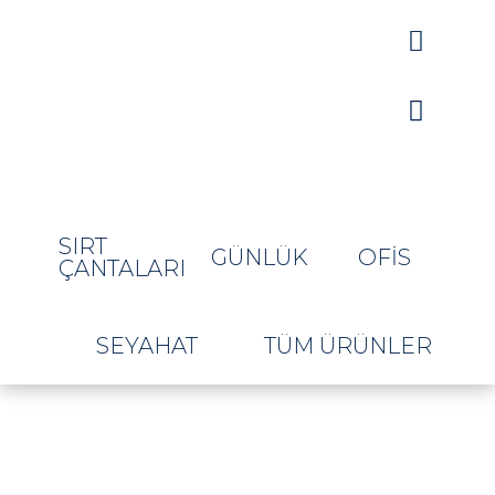


SIRT
GÜNLÜK
OFIS
ÇANTALARI
SEYAHAT
TÜM ÜRÜNLER