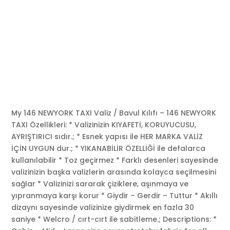
My 146 NEWYORK TAXI Valiz / Bavul Kılıfı – 146 NEWYORK
TAXI Özellikleri: * Valizinizin KIYAFETİ, KORUYUCUSU,
AYRIŞTIRICI sıdır.; * Esnek yapısı ile HER MARKA VALİZ
İÇİN UYGUN dur.; * YIKANABİLİR ÖZELLİĞİ ile defalarca
kullanılabilir * Toz geçirmez * Farklı desenleri sayesinde
valizinizin başka valizlerin arasında kolayca seçilmesini
sağlar * Valizinizi sararak çiziklere, aşınmaya ve
yıpranmaya karşı korur * Giydir – Gerdir – Tuttur * Akıllı
dizaynı sayesinde valizinize giydirmek en fazla 30
saniye * Welcro / cırt-cırt ile sabitleme.; Descriptions: *