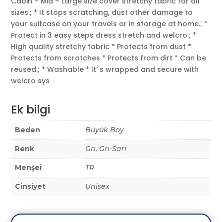
Cabin – Mid – Large size cover stretchy fabric for all
sizes.; * İt stops scratching, dust other damage to
your suitcase on your travels or in storage at home.; *
Protect in 3 easy steps dress stretch and welcro.; *
High quality stretchy fabric * Protects from dust *
Protects from scratches * Protects from dirt * Can be
reused.; * Washable * İt’ s wrapped and secure with
welcro sys
Ek bilgi
Beden
Büyük Boy
Renk
Gri, Gri-Sarı
Menşei
TR
Cinsiyet
Unisex