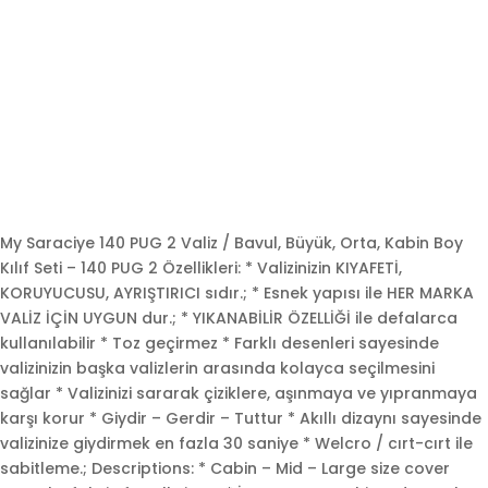
My Saraciye 140 PUG 2 Valiz / Bavul, Büyük, Orta, Kabin Boy
Kılıf Seti – 140 PUG 2 Özellikleri: * Valizinizin KIYAFETİ,
KORUYUCUSU, AYRIŞTIRICI sıdır.; * Esnek yapısı ile HER MARKA
VALİZ İÇİN UYGUN dur.; * YIKANABİLİR ÖZELLİĞİ ile defalarca
kullanılabilir * Toz geçirmez * Farklı desenleri sayesinde
valizinizin başka valizlerin arasında kolayca seçilmesini
sağlar * Valizinizi sararak çiziklere, aşınmaya ve yıpranmaya
karşı korur * Giydir – Gerdir – Tuttur * Akıllı dizaynı sayesinde
valizinize giydirmek en fazla 30 saniye * Welcro / cırt-cırt ile
sabitleme.; Descriptions: * Cabin – Mid – Large size cover