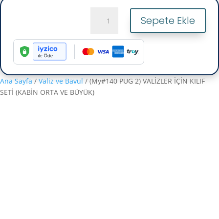
(My#140
Sepete Ekle
PUG
2)
VALİZLER
İÇİN
KILIF
SETİ
Ana Sayfa
/
Valiz ve Bavul
/ (My#140 PUG 2) VALİZLER İÇİN KILIF
(KABİN
SETİ (KABİN ORTA VE BÜYÜK)
ORTA
VE
BÜYÜK)
adet