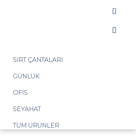


SIRT ÇANTALARI
GÜNLÜK
OFIS
SEYAHAT
TÜM ÜRÜNLER