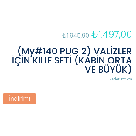
₺
1.497,00
Orijinal
₺
1.945,90
fiyat:
a
₺1.945,90.
f
(My#140 PUG 2) VALİZLER
₺
İÇİN KILIF SETİ (KABİN ORTA
VE BÜYÜK)
5 adet stokta
İndirim!