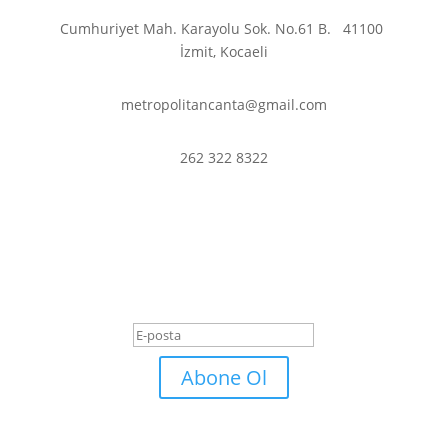
Cumhuriyet Mah. Karayolu Sok. No.61 B.
41100
İzmit, Kocaeli
metropolitancanta@gmail.com
262 322 8322
En son haberler ve
fırsatlardan haberdar olmak
için abone olun.
Başarı Mesajı
Abone Ol