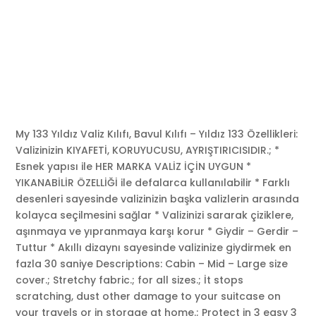
My 133 Yıldız Valiz Kılıfı, Bavul Kılıfı – Yıldız 133 Özellikleri:
Valizinizin KIYAFETİ, KORUYUCUSU, AYRIŞTIRICISIDIR.; *
Esnek yapısı ile HER MARKA VALİZ İÇİN UYGUN *
YIKANABİLİR ÖZELLİĞİ ile defalarca kullanılabilir * Farklı
desenleri sayesinde valizinizin başka valizlerin arasında
kolayca seçilmesini sağlar * Valizinizi sararak çiziklere,
aşınmaya ve yıpranmaya karşı korur * Giydir – Gerdir –
Tuttur * Akıllı dizaynı sayesinde valizinize giydirmek en
fazla 30 saniye Descriptions: Cabin – Mid – Large size
cover.; Stretchy fabric.; for all sizes.; İt stops
scratching, dust other damage to your suitcase on
your travels or in storage at home.; Protect in 3 easy 3