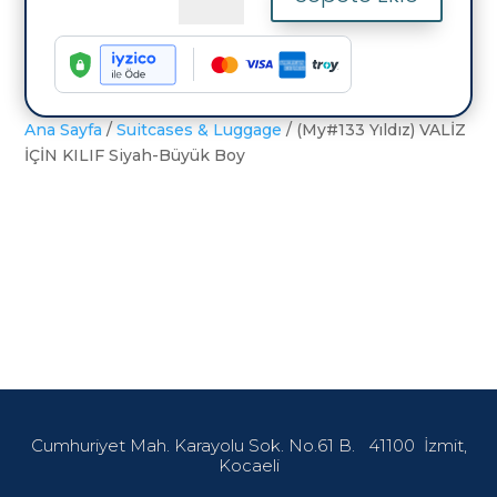
Yıldız)
VALİZ
İÇİN
KILIF
Siyah-
Büyük
Ana Sayfa
/
Suitcases & Luggage
/ (My#133 Yıldız) VALİZ
Boy
İÇİN KILIF Siyah-Büyük Boy
adet
Cumhuriyet Mah. Karayolu Sok. No.61 B.
41100
İzmit,
Kocaeli