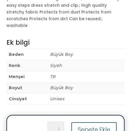
easy steps dress stretch and clip.; Hıgh quality
stretchy fabric Protects from dust Protects from
scratches Protects from dırt Can be reused.;
washable
Ek bilgi
Beden
Büyük Boy
Renk
Siyah
Menşei
TR
Boyut
Büyük Boy
Cinsiyet
Unisex
(My#133
Sepete Ekle