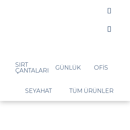


SIRT
GÜNLÜK
OFIS
ÇANTALARI
SEYAHAT
TÜM ÜRÜNLER