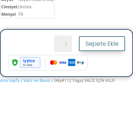
Cinsiyet
Unisex
Menşei
TR
(My#112
Sepete Ekle
Yoga)
VALİZ
İÇİN
KILIF
adet
Ana Sayfa
/
Valiz ve Bavul
/ (My#112 Yoga) VALİZ İÇİN KILIF