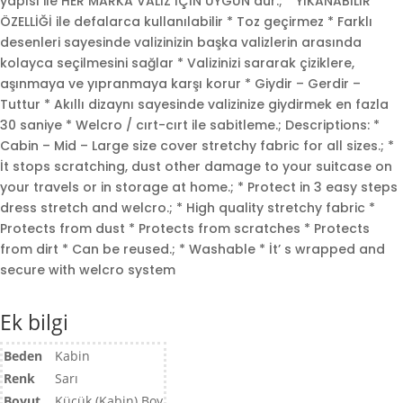
yapısı ile HER MARKA VALİZ İÇİN UYGUN dur.; * YIKANABİLİR
ÖZELLİĞİ ile defalarca kullanılabilir * Toz geçirmez * Farklı
desenleri sayesinde valizinizin başka valizlerin arasında
kolayca seçilmesini sağlar * Valizinizi sararak çiziklere,
aşınmaya ve yıpranmaya karşı korur * Giydir – Gerdir –
Tuttur * Akıllı dizaynı sayesinde valizinize giydirmek en fazla
30 saniye * Welcro / cırt-cırt ile sabitleme.; Descriptions: *
Cabin – Mid – Large size cover stretchy fabric for all sizes.; *
İt stops scratching, dust other damage to your suitcase on
your travels or in storage at home.; * Protect in 3 easy steps
dress stretch and welcro.; * High quality stretchy fabric *
Protects from dust * Protects from scratches * Protects
from dirt * Can be reused.; * Washable * İt’ s wrapped and
secure with welcro system
Ek bilgi
Beden
Kabin
Renk
Sarı
Boyut
Küçük (Kabin) Boy