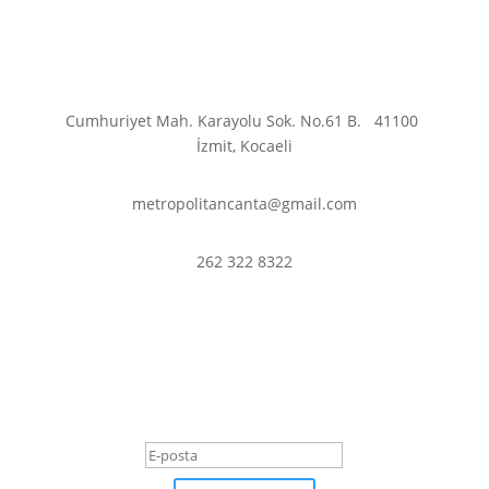
Cumhuriyet Mah. Karayolu Sok. No.61 B.
41100
İzmit, Kocaeli
metropolitancanta@gmail.com
262 322 8322
En son haberler ve
fırsatlardan haberdar olmak
için abone olun.
Başarı Mesajı