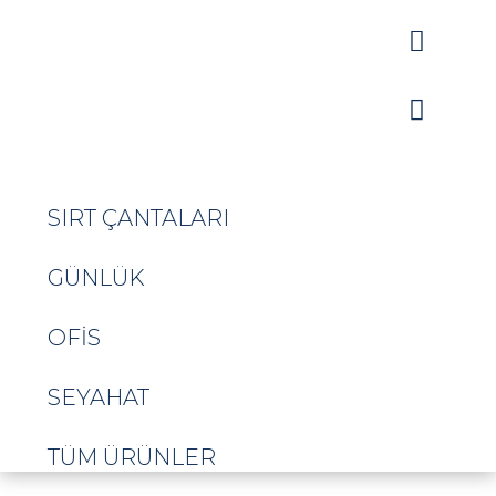


SIRT ÇANTALARI
GÜNLÜK
OFIS
SEYAHAT
TÜM ÜRÜNLER