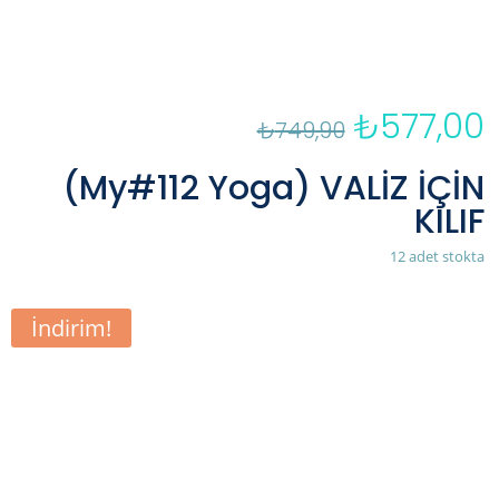
₺
577,00
Orijinal
₺
749,90
fiyat:
a
₺749,90.
f
(My#112 Yoga) VALİZ İÇİN
₺
KILIF
12 adet stokta
İndirim!