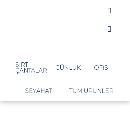


SIRT
GÜNLÜK
OFIS
ÇANTALARI
SEYAHAT
TÜM ÜRÜNLER