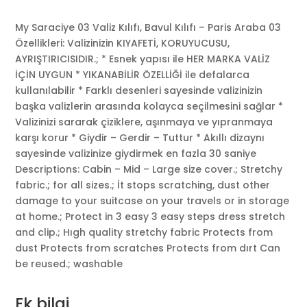
My Saraciye 03 Valiz Kılıfı, Bavul Kılıfı – Paris Araba 03
Özellikleri: Valizinizin KIYAFETİ, KORUYUCUSU,
AYRIŞTIRICISIDIR.; * Esnek yapısı ile HER MARKA VALİZ
İÇİN UYGUN * YIKANABİLİR ÖZELLİĞİ ile defalarca
kullanılabilir * Farklı desenleri sayesinde valizinizin
başka valizlerin arasında kolayca seçilmesini sağlar *
Valizinizi sararak çiziklere, aşınmaya ve yıpranmaya
karşı korur * Giydir – Gerdir – Tuttur * Akıllı dizaynı
sayesinde valizinize giydirmek en fazla 30 saniye
Descriptions: Cabin – Mid – Large size cover.; Stretchy
fabric.; for all sizes.; İt stops scratching, dust other
damage to your suitcase on your travels or in storage
at home.; Protect in 3 easy 3 easy steps dress stretch
and clip.; Hıgh quality stretchy fabric Protects from
dust Protects from scratches Protects from dırt Can
be reused.; washable
Ek bilgi