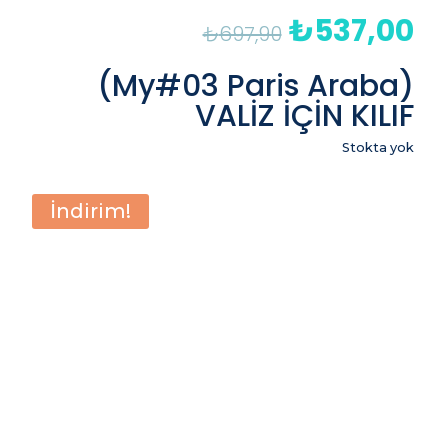
₺
537,00
Orijinal
Şu
₺
697,90
fiyat:
an
₺697,90.
fiy
(My#03 Paris Araba)
₺5
VALİZ İÇİN KILIF
Stokta yok
İndirim!