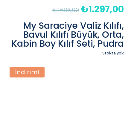
₺
1.297,00
Orijinal
Şu
₺
1.685,90
fiyat:
an
₺1.685,90.
fiy
My Saraciye Valiz Kılıfı,
₺1
Bavul Kılıfı Büyük, Orta,
Kabin Boy Kılıf Seti, Pudra
Stokta yok
İndirim!