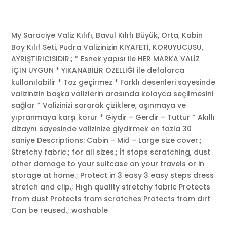
My Saraciye Valiz Kılıfı, Bavul Kılıfı Büyük, Orta, Kabin
Boy Kılıf Seti, Pudra Valizinizin KIYAFETİ, KORUYUCUSU,
AYRIŞTIRICISIDIR.; * Esnek yapısı ile HER MARKA VALİZ
İÇİN UYGUN * YIKANABİLİR ÖZELLİĞİ ile defalarca
kullanılabilir * Toz geçirmez * Farklı desenleri sayesinde
valizinizin başka valizlerin arasında kolayca seçilmesini
sağlar * Valizinizi sararak çiziklere, aşınmaya ve
yıpranmaya karşı korur * Giydir – Gerdir – Tuttur * Akıllı
dizaynı sayesinde valizinize giydirmek en fazla 30
saniye Descriptions: Cabin – Mid – Large size cover.;
Stretchy fabric.; for all sizes.; İt stops scratching, dust
other damage to your suitcase on your travels or in
storage at home.; Protect in 3 easy 3 easy steps dress
stretch and clip.; Hıgh quality stretchy fabric Protects
from dust Protects from scratches Protects from dırt
Can be reused.; washable