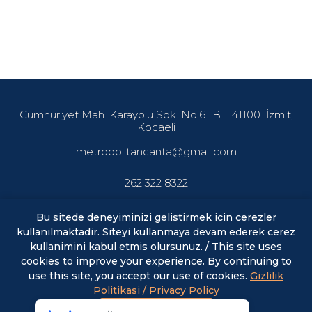
Cumhuriyet Mah. Karayolu Sok. No.61 B.
41100
İzmit,
Kocaeli
metropolitancanta@gmail.com
262 322 8322
Bu sitede deneyiminizi gelistirmek icin cerezler
kullanilmaktadir. Siteyi kullanmaya devam ederek cerez
En son haberler ve fırsatlardan haberdar olmak için abone
olun.
kullanimini kabul etmis olursunuz. / This site uses
cookies to improve your experience. By continuing to
use this site, you accept our use of cookies.
Gizlilik
E-posta
ABONE OL
Politikasi / Privacy Policy
Kabul Et / Accept