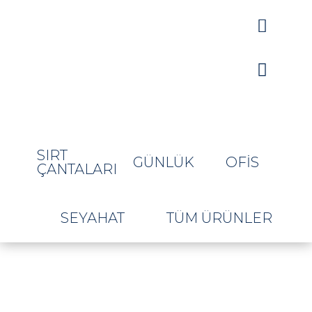


SIRT
GÜNLÜK
OFIS
ÇANTALARI
SEYAHAT
TÜM ÜRÜNLER