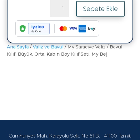
My
Sepete Ekle
Saraciye
Valiz
/
Bavul
Kılıfı
Büyük,
Ana Sayfa
/
Valiz ve Bavul
/ My Saraciye Valiz / Bavul
Orta,
Kılıfı Büyük, Orta, Kabin Boy Kılıf Seti, My Bej
Kabin
Boy
Kılıf
Seti,
My
Bej
adet
Cumhuriyet Mah. Karayolu Sok. No.61 B.
41100
İzmit,