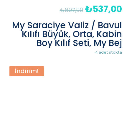
₺
537,00
Orijinal
Şu
₺
697,90
fiyat:
an
₺697,90.
fiy
My Saraciye Valiz / Bavul
₺5
Kılıfı Büyük, Orta, Kabin
Boy Kılıf Seti, My Bej
4 adet stokta
İndirim!