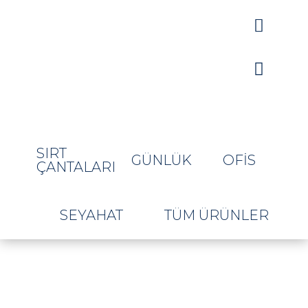


SIRT
GÜNLÜK
OFIS
ÇANTALARI
SEYAHAT
TÜM ÜRÜNLER