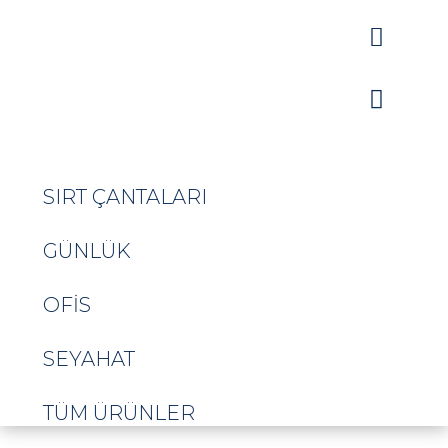


SIRT ÇANTALARI
GÜNLÜK
OFIS
SEYAHAT
TÜM ÜRÜNLER