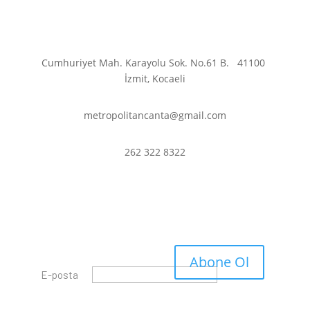
Cumhuriyet Mah. Karayolu Sok. No.61 B.
41100
İzmit, Kocaeli
metropolitancanta@gmail.com
262 322 8322
En son haberler ve
fırsatlardan haberdar olmak
için abone olun.
Başarı Mesajı
Abone Ol
E-posta