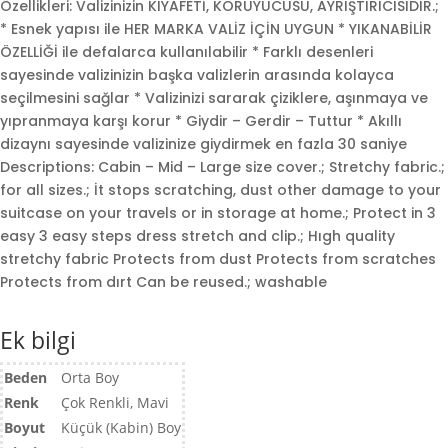
Özellikleri: Valizinizin KIYAFETİ, KORUYUCUSU, AYRIŞTIRICISIDIR.;
* Esnek yapısı ile HER MARKA VALİZ İÇİN UYGUN * YIKANABİLİR
ÖZELLİĞİ ile defalarca kullanılabilir * Farklı desenleri
sayesinde valizinizin başka valizlerin arasında kolayca
seçilmesini sağlar * Valizinizi sararak çiziklere, aşınmaya ve
yıpranmaya karşı korur * Giydir – Gerdir – Tuttur * Akıllı
dizaynı sayesinde valizinize giydirmek en fazla 30 saniye
Descriptions: Cabin – Mid – Large size cover.; Stretchy fabric.;
for all sizes.; İt stops scratching, dust other damage to your
suitcase on your travels or in storage at home.; Protect in 3
easy 3 easy steps dress stretch and clip.; Hıgh quality
stretchy fabric Protects from dust Protects from scratches
Protects from dırt Can be reused.; washable
Ek bilgi
Beden
Orta Boy
Renk
Çok Renkli, Mavi
Boyut
Küçük (Kabin) Boy