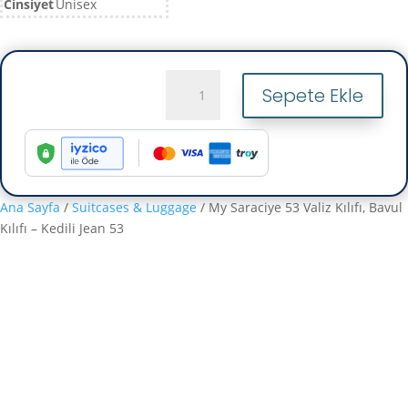
Cinsiyet
Unisex
My
Sepete Ekle
Saraciye
53
Valiz
Kılıfı,
Bavul
Kılıfı
Ana Sayfa
/
Suitcases & Luggage
/ My Saraciye 53 Valiz Kılıfı, Bavul
-
Kılıfı – Kedili Jean 53
Kedili
Jean
53
adet