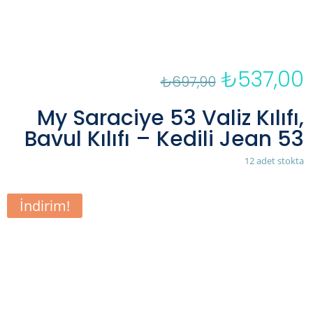
₺
537,00
Orijinal
₺
697,90
fiyat:
a
₺697,90.
f
My Saraciye 53 Valiz Kılıfı,
₺
Bavul Kılıfı – Kedili Jean 53
12 adet stokta
İndirim!