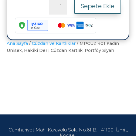
MPCUZ
Sepete Ekle
401
Kadın
Unisex,
Hakiki
Deri,
Cüzdan
Ana Sayfa
/
Cüzdan ve Kartlıklar
/ MPCUZ 401 Kadın
Kartlık,
Unisex, Hakiki Deri, Cüzdan Kartlık, Portföy Siyah
Portföy
Siyah
adet
Cumhuriyet Mah. Karayolu Sok. No.61 B.
41100
İzmit,
Kocaeli