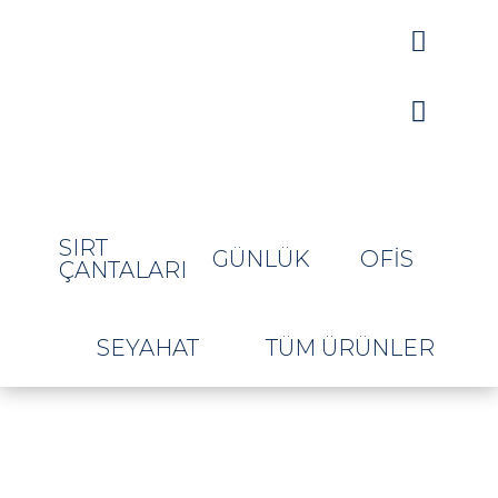


SIRT
GÜNLÜK
OFIS
ÇANTALARI
SEYAHAT
TÜM ÜRÜNLER