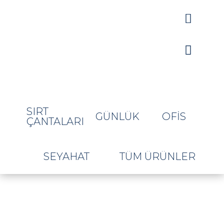


SIRT
GÜNLÜK
OFIS
ÇANTALARI
SEYAHAT
TÜM ÜRÜNLER