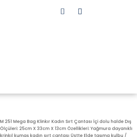


M 251 Mega Bag Klinkır Kadın Sırt Çantası İçi dolu halde Dış
Ölçüleri: 25cm X 33cm X 13cm Özellikleri: Yağmura dayanıklı
krinkıl kumaş kadın sırt çantası Üstte Elde taşıma kulbu /