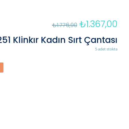
₺
1.367,00
Orijinal
Şu
₺
1.776,90
fiyat:
an
₺1.776,90.
fiya
51 Klinkır Kadın Sırt Çantası
₺1.
5 adet stokta