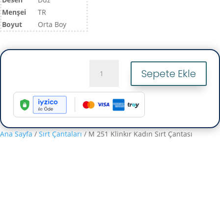
Menşei
TR
Boyut
Orta Boy
M
Sepete Ekle
251
Klinkır
Kadın
Sırt
Çantası
adet
Ana Sayfa
/
Sırt Çantaları
/ M 251 Klinkır Kadın Sırt Çantası