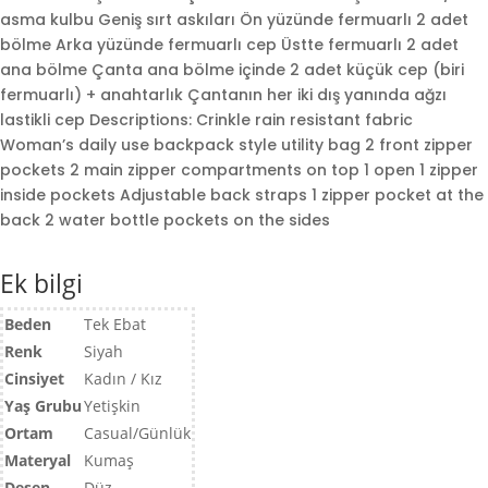
asma kulbu Geniş sırt askıları Ön yüzünde fermuarlı 2 adet
bölme Arka yüzünde fermuarlı cep Üstte fermuarlı 2 adet
ana bölme Çanta ana bölme içinde 2 adet küçük cep (biri
fermuarlı) + anahtarlık Çantanın her iki dış yanında ağzı
daki
lastikli cep Descriptions: Crinkle rain resistant fabric
t:
Woman’s daily use backpack style utility bag 2 front zipper
367,00.
pockets 2 main zipper compartments on top 1 open 1 zipper
inside pockets Adjustable back straps 1 zipper pocket at the
back 2 water bottle pockets on the sides
Ek bilgi
Beden
Tek Ebat
Renk
Siyah
Cinsiyet
Kadın / Kız
Yaş Grubu
Yetişkin
Ortam
Casual/Günlük
Materyal
Kumaş
Desen
Düz