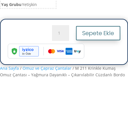
Yaş Grubu
Yetişkin
M
Sepete Ekle
211
Krinkle
Kumaş
Omuz
Çantası
–
Ana Sayfa
/
Omuz ve Çapraz Çantalar
/ M 211 Krinkle Kumaş
Yağmura
Omuz Çantası – Yağmura Dayanıklı – Çıkarıılabilir Cüzdanlı Bordo
Dayanıklı
–
Çıkarıılabilir
Cüzdanlı
Bordo
adet