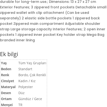
durable for long-term use.; Dimensions: 13 x 27 x 27 cm
Exterior Features; 3 zippered front pockets Detachable small
zippered wallet with clip attachment (Can be used
separately) 2 elastic side bottle pockets 1 zippered back
pocket Zippered main compartment Adjustable shoulder
strap Large storage capacity Interior Features; 2 open inner
pockets 1 zippered inner pocket Key holder strap Mega Bag
branded inner lining
Ek bilgi
Yaş
Tüm Yaş Grupları
Beden
Standart
Renk
Bordo, Çok Renkli
Cinsiyet
Kadın / Kız
Materyal
Polyester
Desen
Düz
Ortam
Gündüz / Gece
Menşei
TR