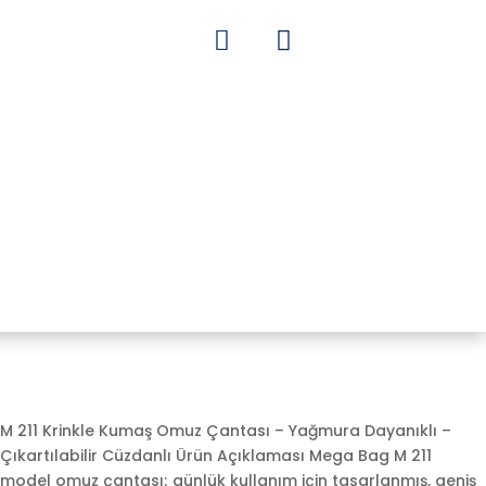


M 211 Krinkle Kumaş Omuz Çantası – Yağmura Dayanıklı –
Çıkartılabilir Cüzdanlı Ürün Açıklaması Mega Bag M 211
model omuz çantası; günlük kullanım için tasarlanmış, geniş