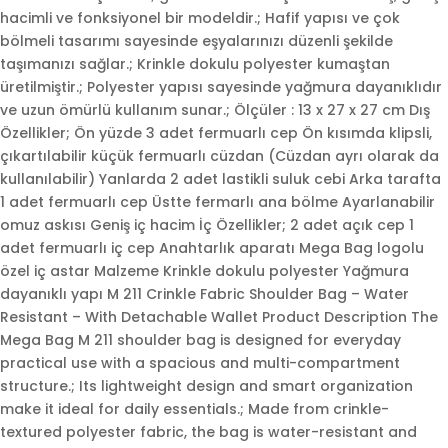
hacimli ve fonksiyonel bir modeldir.; Hafif yapısı ve çok
bölmeli tasarımı sayesinde eşyalarınızı düzenli şekilde
taşımanızı sağlar.; Krinkle dokulu polyester kumaştan
üretilmiştir.; Polyester yapısı sayesinde yağmura dayanıklıdır
ve uzun ömürlü kullanım sunar.; Ölçüler : 13 x 27 x 27 cm Dış
Özellikler; Ön yüzde 3 adet fermuarlı cep Ön kısımda klipsli,
çıkartılabilir küçük fermuarlı cüzdan (Cüzdan ayrı olarak da
kullanılabilir) Yanlarda 2 adet lastikli suluk cebi Arka tarafta
1 adet fermuarlı cep Üstte fermarlı ana bölme Ayarlanabilir
omuz askısı Geniş iç hacim İç Özellikler; 2 adet açık cep 1
adet fermuarlı iç cep Anahtarlık aparatı Mega Bag logolu
özel iç astar Malzeme Krinkle dokulu polyester Yağmura
dayanıklı yapı M 211 Crinkle Fabric Shoulder Bag – Water
Resistant – With Detachable Wallet Product Description The
Mega Bag M 211 shoulder bag is designed for everyday
practical use with a spacious and multi-compartment
structure.; Its lightweight design and smart organization
make it ideal for daily essentials.; Made from crinkle-
textured polyester fabric, the bag is water-resistant and