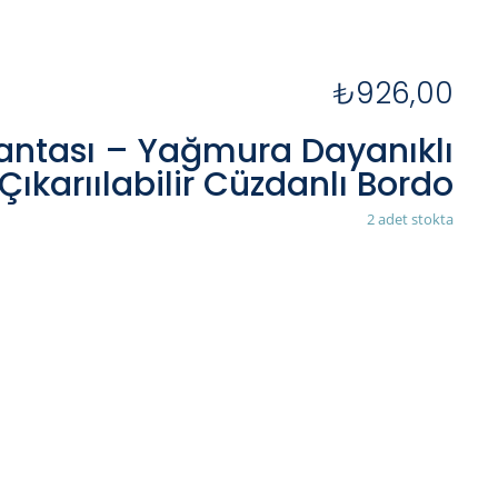
₺
926,00
antası – Yağmura Dayanıklı
Çıkarıılabilir Cüzdanlı Bordo
2 adet stokta