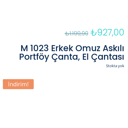
₺
927,00
Orijinal
₺
1.199,90
fiyat:
a
₺1.199,90.
f
M 1023 Erkek Omuz Askılı
₺
Portföy Çanta, El Çantası
Stokta yok
İndirim!