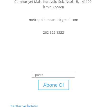
Cumhuriyet Mah. Karayolu Sok. No.61 B.
41100
İzmit, Kocaeli
metropolitancanta@gmail.com
262 322 8322
En son haberler ve
fırsatlardan haberdar olmak
için abone olun.
Başarı Mesajı
Abone Ol
Şartlar ve İadeler