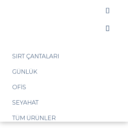


SIRT ÇANTALARI
GÜNLÜK
OFIS
SEYAHAT
TÜM ÜRÜNLER