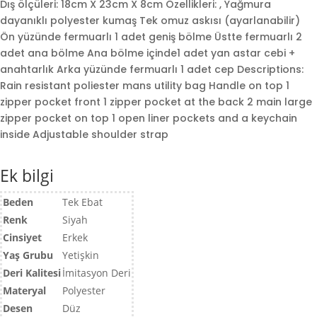
Dış ölçüleri: 18cm X 23cm X 8cm Özellikleri: , Yağmura
dayanıklı polyester kumaş Tek omuz askısı (ayarlanabilir)
Ön yüzünde fermuarlı 1 adet geniş bölme Üstte fermuarlı 2
adet ana bölme Ana bölme içinde1 adet yan astar cebi +
anahtarlık Arka yüzünde fermuarlı 1 adet cep Descriptions:
Rain resistant poliester mans utility bag Handle on top 1
zipper pocket front 1 zipper pocket at the back 2 main large
zipper pocket on top 1 open liner pockets and a keychain
inside Adjustable shoulder strap
Ek bilgi
Beden
Tek Ebat
Renk
Siyah
Cinsiyet
Erkek
Yaş Grubu
Yetişkin
Deri Kalitesi
İmitasyon Deri
Materyal
Polyester
Desen
Düz