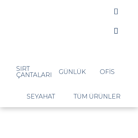


SIRT
GÜNLÜK
OFIS
ÇANTALARI
SEYAHAT
TÜM ÜRÜNLER