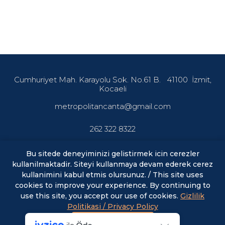
Cumhuriyet Mah. Karayolu Sok. No.61 B.
41100
İzmit,
Kocaeli
metropolitancanta@gmail.com
262 322 8322
Bu sitede deneyiminizi gelistirmek icin cerezler
kullanilmaktadir. Siteyi kullanmaya devam ederek cerez
En son haberler ve fırsatlardan haberdar olmak için abone
olun.
kullanimini kabul etmis olursunuz. / This site uses
cookies to improve your experience. By continuing to
use this site, you accept our use of cookies.
Gizlilik
E-posta
ABONE OL
Politikasi / Privacy Policy
Kabul Et / Accept