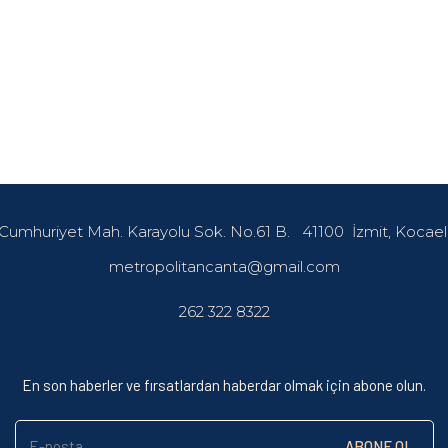
Cumhuriyet Mah. Karayolu Sok. No.61 B.
41100
İzmit, Kocael
metropolitancanta@gmail.com
262 322 8322
En son haberler ve fırsatlardan haberdar olmak için abone olun.
E-posta
ABONE OL