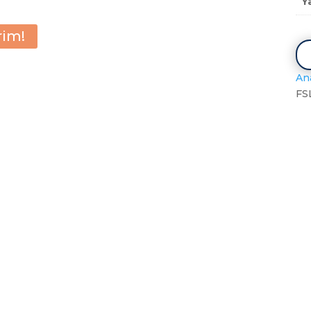
Y
rim!
An
FS