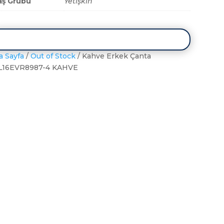
aş Grubu
Yetişkin
a Sayfa
/
Out of Stock
/ Kahve Erkek Çanta
L16EVR8987-4 KAHVE