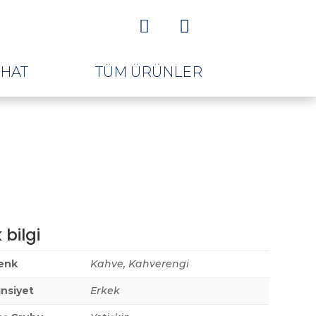


AHAT
TÜM ÜRÜNLER
 bilgi
ki
enk
Kahve, Kahverengi
:
,00.
insiyet
Erkek