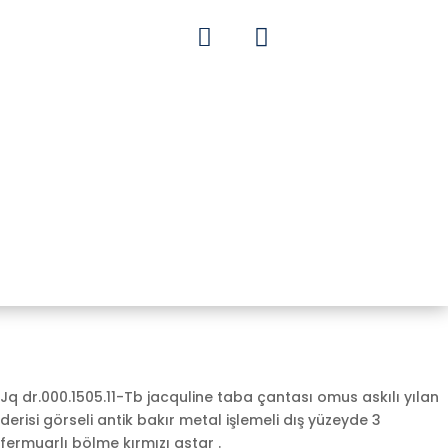


Jq dr.000.1505.11-Tb jacquline taba çantası omus askılı yılan
derisi görseli antik bakır metal işlemeli dış yüzeyde 3
fermuarlı bölme kırmızı astar .