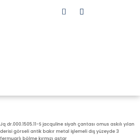


Jq dr.000.1505.11-S jacquline siyah çantası omus askılı yılan
derisi görseli antik bakır metal işlemeli dış yüzeyde 3
fermuarlı bölme kırmızı astar