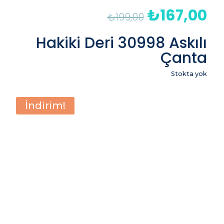
₺
167,00
Orijinal
Şu
₺
199,00
fiyat:
an
₺199,00.
fiy
Hakiki Deri 30998 Askılı
₺1
Çanta
Stokta yok
İndirim!