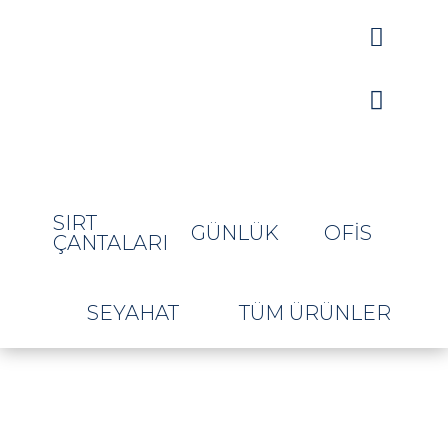


SIRT
GÜNLÜK
OFIS
ÇANTALARI
SEYAHAT
TÜM ÜRÜNLER