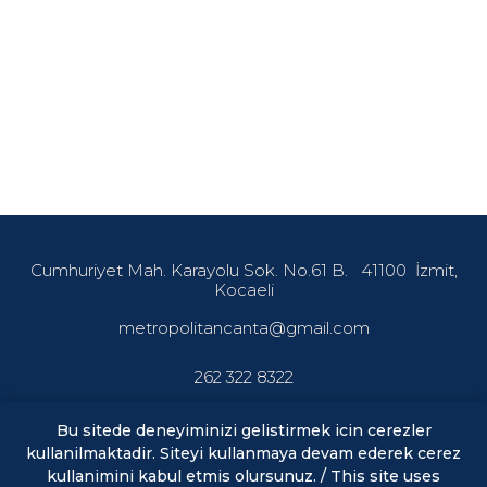
Cumhuriyet Mah. Karayolu Sok. No.61 B.
41100
İzmit,
Kocaeli
metropolitancanta@gmail.com
262 322 8322
Bu sitede deneyiminizi gelistirmek icin cerezler
kullanilmaktadir. Siteyi kullanmaya devam ederek cerez
En son haberler ve fırsatlardan haberdar olmak için abone
kullanimini kabul etmis olursunuz. / This site uses
olun.