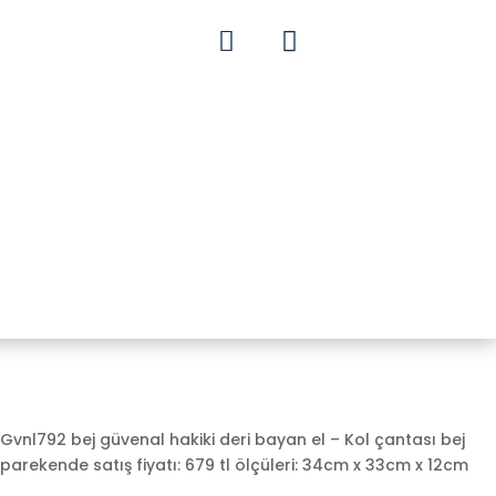


Gvnl792 bej güvenal hakiki deri bayan el – Kol çantası bej
parekende satış fiyatı: 679 tl ölçüleri: 34cm x 33cm x 12cm