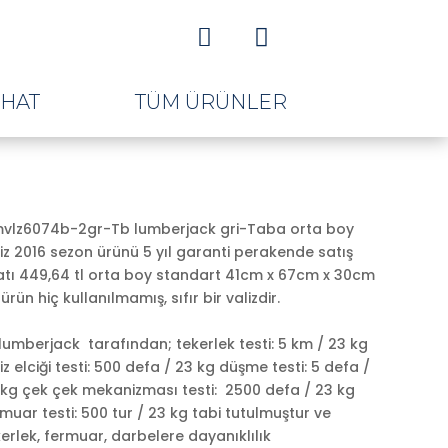


AHAT
TÜM ÜRÜNLER
vlz6074b-2gr-Tb lumberjack gri-Taba orta boy
iz 2016 sezon ürünü 5 yıl garanti perakende satış
yatı 449,64 tl orta boy standart 41cm x 67cm x 30cm
ürün hiç kullanılmamış, sıfır bir valizdir.
mberjack tarafından; tekerlek testi: 5 km / 23 kg
iz elciği testi: 500 defa / 23 kg düşme testi: 5 defa /
 kg çek çek mekanizması testi: 2500 defa / 23 kg
muar testi: 500 tur / 23 kg tabi tutulmuştur ve
erlek, fermuar, darbelere dayanıklılık