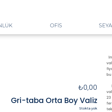
NLÜK
OFIS
SEY
lm
val
fi
bu 
₺
0,00
lu
val
23
Gri-taba Orta Boy Valiz
fer
Stokta yok
tek