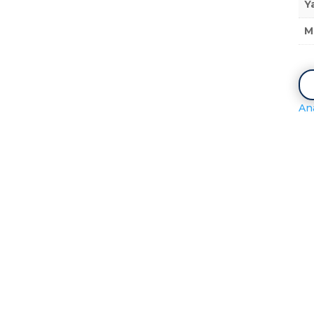
Y
M
An