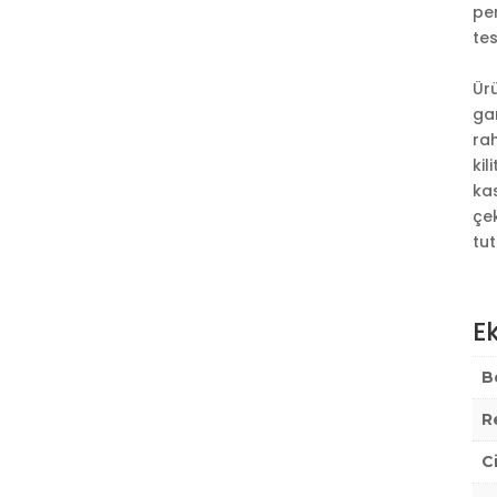
pe
tes
Ürü
ga
ra
kil
kas
çe
t
Ek
B
R
C