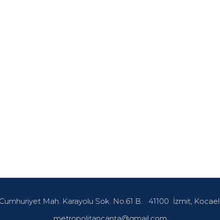
Cumhuriyet Mah. Karayolu Sok. No.61 B.
41100
İzmit, Kocael
metropolitancanta@gmail.com