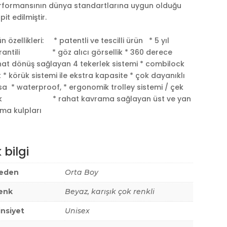
rformansının dünya standartlarına uygun olduğu
pit edilmiştir.
n özellikleri: * patentli ve tescilli ürün * 5 yıl
rantili * göz alıcı görsellik * 360 derece
hat dönüş sağlayan 4 tekerlek sistemi * combilock
it * körük sistemi ile ekstra kapasite * çok dayanıklı
a * waterproof, * ergonomik trolley sistemi / çek
k * rahat kavrama sağlayan üst ve yan
utma kulpları
 bilgi
eden
Orta Boy
enk
Beyaz, karışık çok renkli
insiyet
Unisex