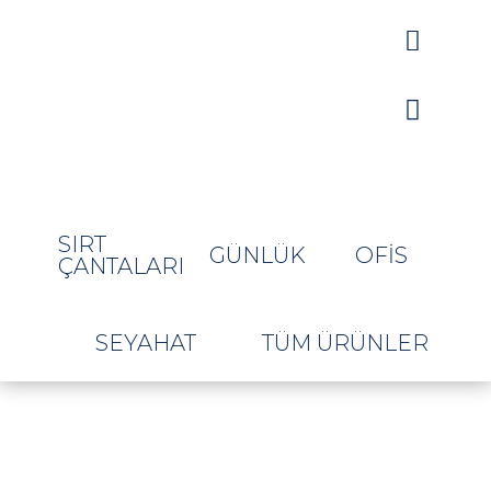


SIRT
GÜNLÜK
OFIS
ÇANTALARI
SEYAHAT
TÜM ÜRÜNLER