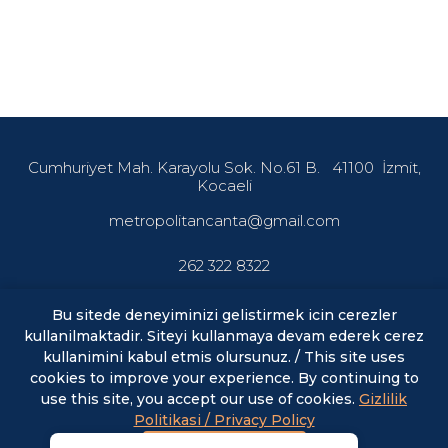
Cumhuriyet Mah. Karayolu Sok. No.61 B.
41100
İzmit,
Kocaeli
metropolitancanta@gmail.com
262 322 8322
Bu sitede deneyiminizi gelistirmek icin cerezler
kullanilmaktadir. Siteyi kullanmaya devam ederek cerez
En son haberler ve fırsatlardan haberdar olmak için abone
olun.
kullanimini kabul etmis olursunuz. / This site uses
cookies to improve your experience. By continuing to
use this site, you accept our use of cookies.
Gizlilik
E-posta
ABONE OL
Politikasi / Privacy Policy