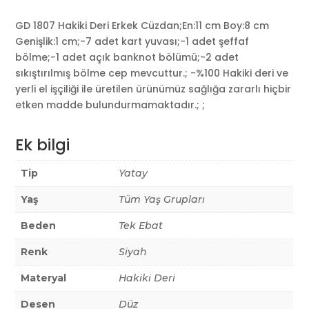
GD 1807 Hakiki Deri Erkek Cüzdan;En:11 cm Boy:8 cm
Genişlik:1 cm;-7 adet kart yuvası;-1 adet şeffaf
bölme;-1 adet açık banknot bölümü;-2 adet
sıkıştırılmış bölme cep mevcuttur.; -%100 Hakiki deri ve
yerli el işçiliği ile üretilen ürünümüz sağlığa zararlı hiçbir
etken madde bulundurmamaktadır.; ;
Ek bilgi
Tip
Yatay
Yaş
Tüm Yaş Grupları
Beden
Tek Ebat
Renk
Siyah
Materyal
Hakiki Deri
Desen
Düz