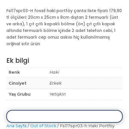
Fsl17spr03-H fossil haki portföy çanta liste fiyatı 179,90
tl ölçüleri: 20cm x 25cm x 8cm dıştan 2 fermuarlı (üst
ve arka), 1 çıt çıtlı kapaklı bölme (ön) çıt çıtlı kapak
altında fermuarlı bölme içinde 2 adet telefon cebi, 1
adet fermuarlı cep omuz askısı hiç kullanılmamış
orijinal sıfır ürün
Ek bilgi
Renk
Haki
Cinsiyet
Erkek
Yaş Grubu
Yetişkin
Ana Sayfa
/
Out of Stock
/ Fsl17spr03-h Haki Portföy