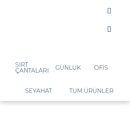


SIRT
GÜNLÜK
OFIS
ÇANTALARI
SEYAHAT
TÜM ÜRÜNLER