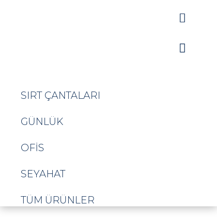


SIRT ÇANTALARI
GÜNLÜK
OFIS
SEYAHAT
TÜM ÜRÜNLER