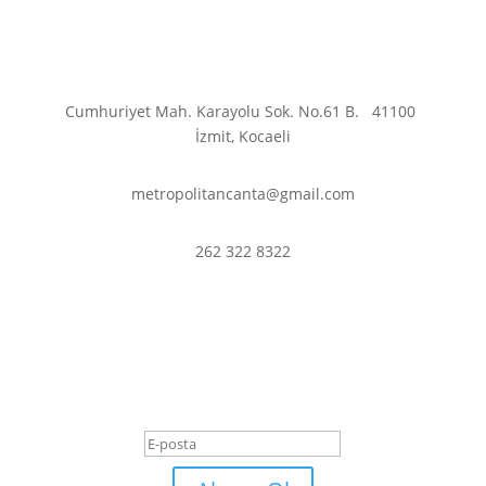
Cumhuriyet Mah. Karayolu Sok. No.61 B.
41100
İzmit, Kocaeli
metropolitancanta@gmail.com
262 322 8322
En son haberler ve
fırsatlardan haberdar olmak
için abone olun.
Başarı Mesajı