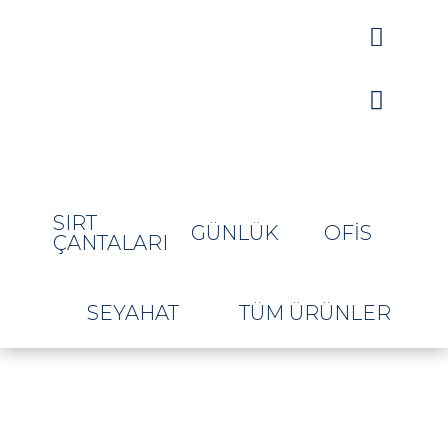


SIRT
GÜNLÜK
OFIS
ÇANTALARI
SEYAHAT
TÜM ÜRÜNLER