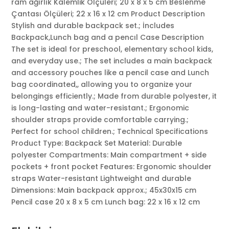
ram ağırlık Kalemlik Ölçüleri; 20 x 8 x 5 cm Beslenme
Çantası Ölçüleri; 22 x 16 x 12 cm Product Description
Stylish and durable backpack set.; İncludes
Backpack,Lunch bag and a pencıl Case Description
The set is ideal for preschool, elementary school kids,
and everyday use.; The set includes a main backpack
and accessory pouches like a pencil case and Lunch
bag coordinated,, allowing you to organize your
belongings efficiently.; Made from durable polyester, it
is long-lasting and water-resistant.; Ergonomic
shoulder straps provide comfortable carrying.;
Perfect for school children.; Technical Specifications
Product Type: Backpack Set Material: Durable
polyester Compartments: Main compartment + side
pockets + front pocket Features: Ergonomic shoulder
straps Water-resistant Lightweight and durable
Dimensions: Main backpack approx.; 45x30x15 cm
Pencil case 20 x 8 x 5 cm Lunch bag: 22 x 16 x 12 cm