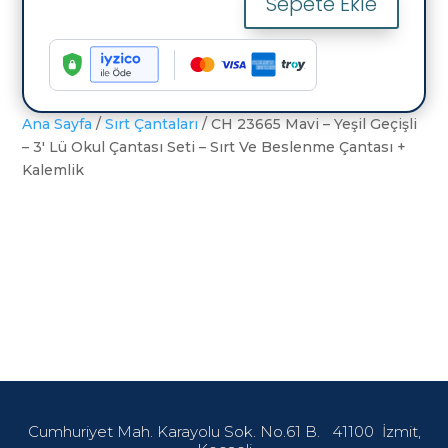
Sepete Ekle
CH
23665
Mavi
-
Yeşil
Ana Sayfa
/
Sırt Çantaları
/ CH 23665 Mavi – Yeşil Geçişli
Geçişli
– 3′ Lü Okul Çantası Seti – Sırt Ve Beslenme Çantası +
-
Kalemlik
3'
Lü
Okul
Çantası
Seti
-
Sırt
Ve
Beslenme
Çantası
+
Kalemlik
Cumhuriyet Mah. Karayolu Sok. No.61 B.
41100
İzmit,