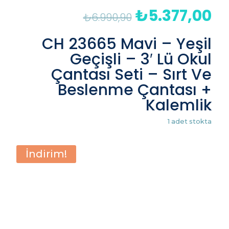
₺
5.377,00
Orijinal
Şu
₺
6.990,90
fiyat:
an
₺6.990,90.
fiy
CH 23665 Mavi – Yeşil
₺5
Geçişli – 3′ Lü Okul
Çantası Seti – Sırt Ve
Beslenme Çantası +
Kalemlik
1 adet stokta
İndirim!