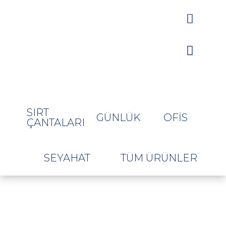


SIRT
GÜNLÜK
OFIS
ÇANTALARI
SEYAHAT
TÜM ÜRÜNLER