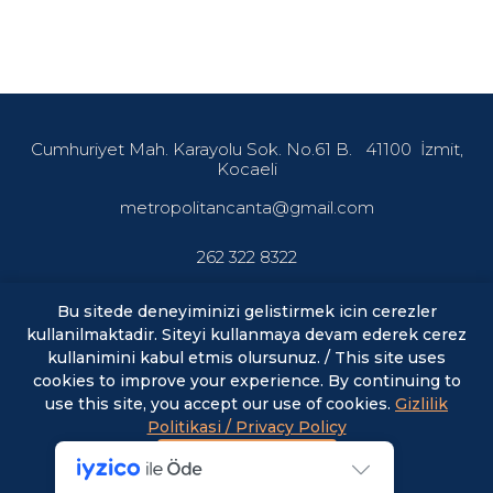
Cumhuriyet Mah. Karayolu Sok. No.61 B.
41100
İzmit,
Kocaeli
metropolitancanta@gmail.com
262 322 8322
Bu sitede deneyiminizi gelistirmek icin cerezler
kullanilmaktadir. Siteyi kullanmaya devam ederek cerez
En son haberler ve fırsatlardan haberdar olmak için abone
olun.
kullanimini kabul etmis olursunuz. / This site uses
cookies to improve your experience. By continuing to
use this site, you accept our use of cookies.
Gizlilik
E-posta
ABONE OL
Politikasi / Privacy Policy
Kabul Et / Accept