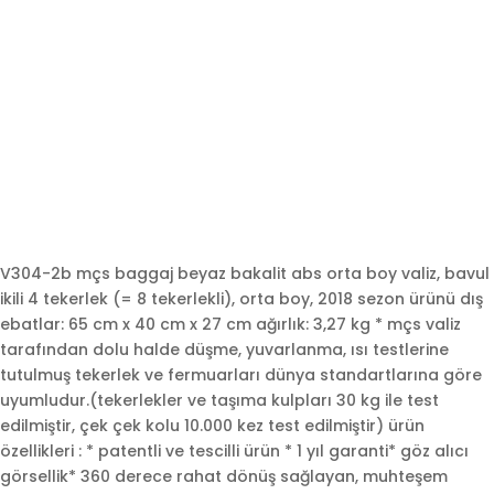
V304-2b mçs baggaj beyaz bakalit abs orta boy valiz, bavul
ikili 4 tekerlek (= 8 tekerlekli), orta boy, 2018 sezon ürünü dış
ebatlar: 65 cm x 40 cm x 27 cm ağırlık: 3,27 kg * mçs valiz
tarafından dolu halde düşme, yuvarlanma, ısı testlerine
tutulmuş tekerlek ve fermuarları dünya standartlarına göre
uyumludur.(tekerlekler ve taşıma kulpları 30 kg ile test
edilmiştir, çek çek kolu 10.000 kez test edilmiştir) ürün
özellikleri : * patentli ve tescilli ürün * 1 yıl garanti* göz alıcı
görsellik* 360 derece rahat dönüş sağlayan, muhteşem