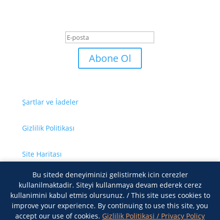
için abone olun.
Başarı Mesajı
Abone Ol
Şartlar ve İadeler
Gizlilik Politikası
Site Haritası
Bu sitede deneyiminizi gelistirmek icin cerezler
Bize Ulaşın
kullanilmaktadir. Siteyi kullanmaya devam ederek cerez
kullanimini kabul etmis olursunuz. / This site uses cookies to
improve your experience. By continuing to use this site, you
accept our use of cookies.
Gizlilik Politikasi / Privacy Policy