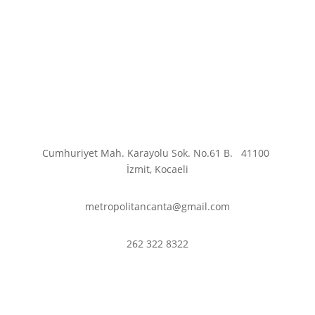
Cumhuriyet Mah. Karayolu Sok. No.61 B.
41100
İzmit, Kocaeli
metropolitancanta@gmail.com
262 322 8322
En son haberler ve
fırsatlardan haberdar olmak