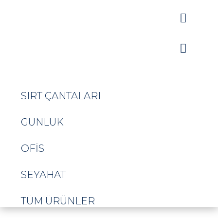


SIRT ÇANTALARI
GÜNLÜK
OFIS
SEYAHAT
TÜM ÜRÜNLER