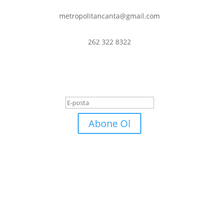
metropolitancanta@gmail.com
262 322 8322
er ve fırsatlardan haberdar olmak iç
Başarı Mesajı
Abone Ol