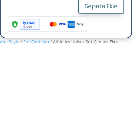
Sepete Ekle
Athletics
Unisex
Sırt
Çantası
Ekru
Ana Sayfa
/
Sırt Çantaları
/ Athletics Unisex Sırt Çantası Ekru
adet