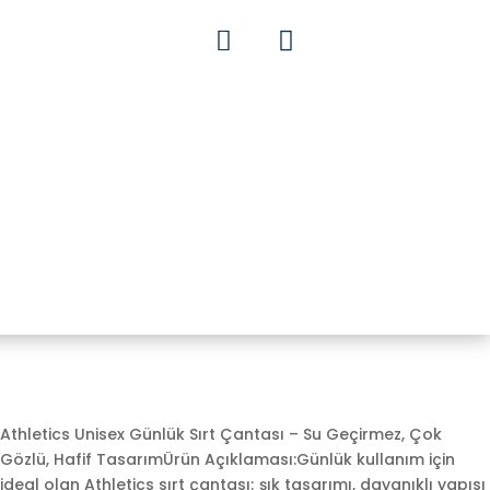


Athletics Unisex Günlük Sırt Çantası – Su Geçirmez, Çok
Gözlü, Hafif TasarımÜrün Açıklaması:Günlük kullanım için
ideal olan Athletics sırt çantası; şık tasarımı, dayanıklı yapısı