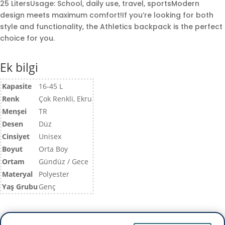
25 LitersUsage: School, daily use, travel, sportsModern
design meets maximum comfort!If you’re looking for both
style and functionality, the Athletics backpack is the perfect
choice for you.
Ek bilgi
Kapasite
16-45 L
Renk
Çok Renkli, Ekru
Menşei
TR
Desen
Düz
Cinsiyet
Unisex
Boyut
Orta Boy
Ortam
Gündüz / Gece
Materyal
Polyester
Yaş Grubu
Genç