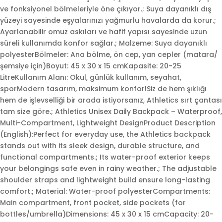
ve fonksiyonel bölmeleriyle öne çıkıyor.; Suya dayanıklı dış
yüzeyi sayesinde eşyalarınızı yağmurlu havalarda da korur.;
Ayarlanabilir omuz askıları ve hafif yapısı sayesinde uzun
süreli kullanımda konfor sağlar.; Malzeme: Suya dayanıklı
polyesterBölmeler: Ana bölme, ön cep, yan cepler (matara/
şemsiye için)Boyut: 45 x 30 x 15 cmKapasite: 20-25
LitreKullanım Alanı: Okul, günlük kullanım, seyahat,
sporModern tasarım, maksimum konfor!Siz de hem şıklığı
hem de işlevselliği bir arada istiyorsanız, Athletics sırt çantası
tam size göre.; Athletics Unisex Daily Backpack – Waterproof,
Multi-Compartment, Lightweight DesignProduct Description
(English):Perfect for everyday use, the Athletics backpack
stands out with its sleek design, durable structure, and
functional compartments.; Its water-proof exterior keeps
your belongings safe even in rainy weather.; The adjustable
shoulder straps and lightweight build ensure long-lasting
comfort.; Material: Water-proof polyesterCompartments:
Main compartment, front pocket, side pockets (for
bottles/umbrella)Dimensions: 45 x 30 x 15 cmCapacity: 20-