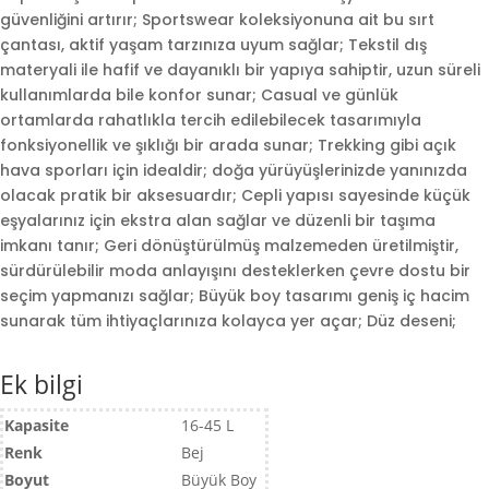
güvenliğini artırır; Sportswear koleksiyonuna ait bu sırt
çantası, aktif yaşam tarzınıza uyum sağlar; Tekstil dış
materyali ile hafif ve dayanıklı bir yapıya sahiptir, uzun süreli
kullanımlarda bile konfor sunar; Casual ve günlük
daki
ortamlarda rahatlıkla tercih edilebilecek tasarımıyla
t:
fonksiyonellik ve şıklığı bir arada sunar; Trekking gibi açık
87,00.
hava sporları için idealdir; doğa yürüyüşlerinizde yanınızda
olacak pratik bir aksesuardır; Cepli yapısı sayesinde küçük
eşyalarınız için ekstra alan sağlar ve düzenli bir taşıma
imkanı tanır; Geri dönüştürülmüş malzemeden üretilmiştir,
sürdürülebilir moda anlayışını desteklerken çevre dostu bir
seçim yapmanızı sağlar; Büyük boy tasarımı geniş iç hacim
sunarak tüm ihtiyaçlarınıza kolayca yer açar; Düz deseni;
Ek bilgi
Kapasite
16-45 L
Renk
Bej
Boyut
Büyük Boy