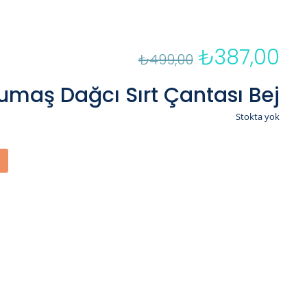
₺
387,00
Orijinal
Şu
₺
499,00
fiyat:
an
₺499,00.
fiya
umaş Dağcı Sırt Çantası Bej
₺3
Stokta yok