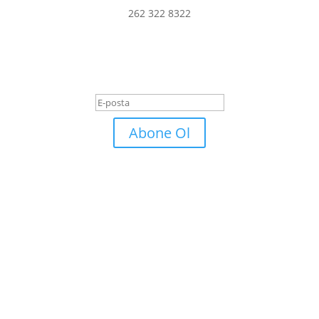
262 322 8322
er ve fırsatlardan haberdar olmak iç
Başarı Mesajı
Abone Ol