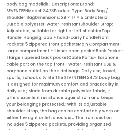
body bag modelidir.; Descriptions: Brand:
SEVENTEENModel: 3473Product Type: Body Bag /
Shoulder BagDimensions: 29 × 17 × 5 cmMaterial:
Durable polyester, water-resistantShoulder Strap:
Adjustable; suitable for right or left shoulderTop
Handle: Hanging loop + hand-carry handleFront
Pockets: 5 zippered front pocketsMain Compartment:
Large compartment + 1 inner open pocketBack Pocket:
1 large zippered back pocketCable Ports:– Earphone
cable port on the top front– Water-resistant USB &
earphone outlet on the sideUsage: Daily use, travel,
sports, school, city life The SEVENTEEN 3473 body bag
is designed for maximum comfort and practicality in
daily use.; Made from durable polyester fabric, it
offers excellent resistance against rain and keeps
your belongings protected.; With its adjustable
shoulder strap, the bag can be comfortably worn on
either the right or left shoulder.; The front section
includes 5 zippered pockets, providing organized