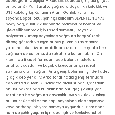
cepBağlantı Geçişleri:– Kulaklık kablosu çıkış deliği (üst
ön bölüm)– Yan tarafta yağmura dayanıklı kulaklık ve
USB kablo çıkışıKullanım Alanı: Günlük kullanım,
seyahat, spor, okul, şehir içi kullanım SEVENTEEN 3473
body bag, günlük kullanımda maksimum konfor ve
işlevsellik sunmak için tasarlanmıştır.; Dayanıklı
polyester kumaşı sayesinde yağmura karşı yüksek
direnç gösterir ve eşyalarınızı güvenle taşımanıza
yardımcı olur.; Ayarlanabilir omuz askısı ile çanta hem
sağ hem de sol omuzda rahatlıkla kullanılabilir.; Ön
kısmında 5 adet fermuarlı cep bulunur; telefon,
anahtar, cüzdan ve küçük aksesuarlar için ideal
saklama alanı sağlar.; Ana geniş bölümün içinde 1 adet
iç açık cep yer alır.; Arka tarafındaki geniş fermuarlı
cep ekstra güvenlikli saklama alanı sunar.; Çantanın
ön üst noktasında kulaklık kablosu geçiş deliği, yan
tarafında ise yağmura dayanıklı USB ve kulaklık çıkışı
bulunur.; Üstteki asma sapı sayesinde elde taşımaya
veya herhangi bir yere asmaya uygundur.; Hem spor
hem de şehir yaşamı için ideal, şık ve fonksiyonel bir