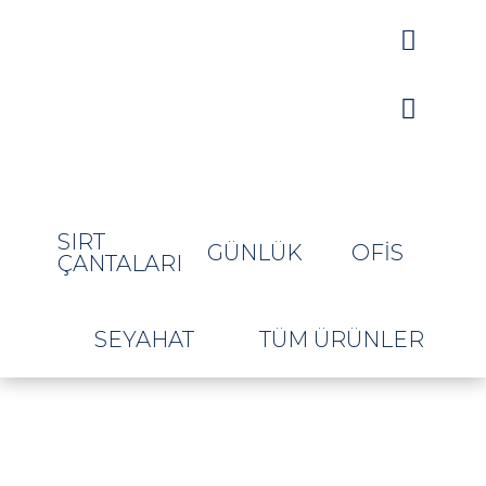


SIRT
GÜNLÜK
OFIS
ÇANTALARI
SEYAHAT
TÜM ÜRÜNLER