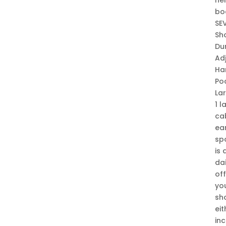
bod
SE
Sh
Du
Adj
Ha
Po
La
1 
ca
ear
spo
is
dai
off
you
sh
eit
in