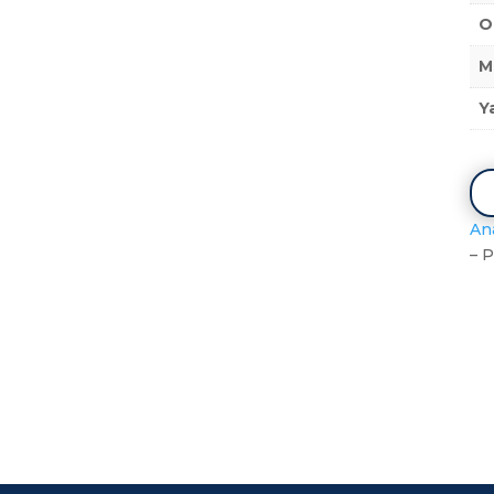
O
M
Y
An
– 