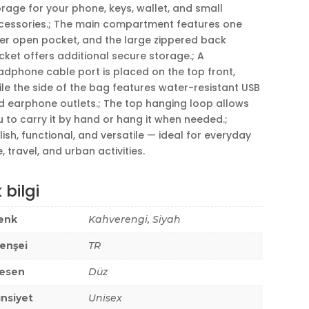
rage for your phone, keys, wallet, and small
cessories.; The main compartment features one
ner open pocket, and the large zippered back
ket offers additional secure storage.; A
adphone cable port is placed on the top front,
le the side of the bag features water-resistant USB
d earphone outlets.; The top hanging loop allows
 to carry it by hand or hang it when needed.;
lish, functional, and versatile — ideal for everyday
, travel, and urban activities.
 bilgi
enk
Kahverengi, Siyah
enşei
TR
esen
Düz
insiyet
Unisex