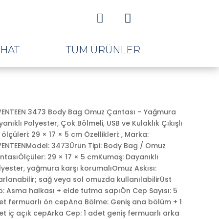


AHAT
TÜM ÜRÜNLER
VENTEEN 3473 Body Bag Omuz Çantası – Yağmura
anıklı Polyester, Çok Bölmeli, USB ve Kulaklık Çıkışlı
 ölçüleri: 29 × 17 × 5 cm Özellikleri: , Marka:
VENTEENModel: 3473Ürün Tipi: Body Bag / Omuz
ntasıÖlçüler: 29 × 17 × 5 cmKumaş: Dayanıklı
lyester, yağmura karşı korumalıOmuz Askısı:
rlanabilir; sağ veya sol omuzda kullanılabilirÜst
p: Asma halkası + elde tutma sapıÖn Cep Sayısı: 5
et fermuarlı ön cepAna Bölme: Geniş ana bölüm + 1
t iç açık cepArka Cep: 1 adet geniş fermuarlı arka