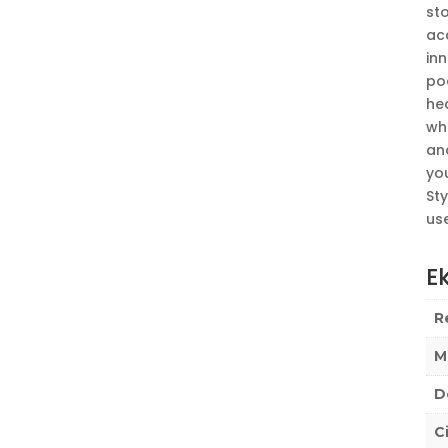
sto
ac
in
poc
he
whi
an
you
Sty
use
Ek
R
M
D
C