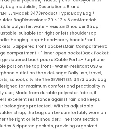
y bag modelidir.; Descriptions: Brand:
VENTEENModel: 3473Product Type: Body Bag /
oulder BagDimensions: 29 × 17 × 5 cmMaterial:
rable polyester, water-resistantShoulder Strap:
ustable; suitable for right or left shoulderTop
ndle: Hanging loop + hand-carry handleFront
ckets: 5 zippered front pocketsMain Compartment:
rge compartment + 1 inner open pocketBack Pocket:
large zippered back pocketCable Ports:– Earphone
ble port on the top front– Water-resistant USB &
phone outlet on the sideUsage: Daily use, travel,
rts, school, city life The SEVENTEEN 3473 body bag
 designed for maximum comfort and practicality in
ly use.; Made from durable polyester fabric, it
ers excellent resistance against rain and keeps
r belongings protected.; With its adjustable
oulder strap, the bag can be comfortably worn on
her the right or left shoulder.; The front section
cludes 5 zippered pockets, providing organized