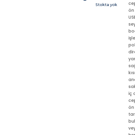
cep
Stokta yok
ön
USB
sey
bo
işl
po
dir
yar
sağ
kıs
ana
sak
iç 
cep
ön 
tar
bu
ve
hem