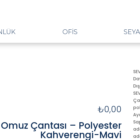
NLÜK
OFIS
SEY
SE
Day
Dış
SE
Ça
₺
0,00
po
Aya
Sa
 Omuz Çantası – Polyester
ad
Kahverengi-Mavi
ade