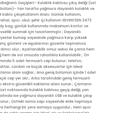
Bağlantı Geçişleri:– Kulaklık kablosu çıkış deliği (üst
 bölüm)– Yan tarafta yağmura dayanıklı kulaklık ve
 kablo çıkışıKullanım Alanı: Günlük kullanım,
ahat, spor, okul, şehir içi kullanım SEVENTEEN 3473
dy bag, günlük kullanımda maksimum konfor ve
evsellik sunmak için tasarlanmıştır.; Dayanıklı
lyester kumaşı sayesinde yağmura karşı yüksek
enç gösterir ve eşyalarınızı güvenle taşımanıza
dımcı olur.; Ayarlanabilir omuz askısı ile çanta hem
 hem de sol omuzda rahatlıkla kullanılabilir.; Ön
mında 5 adet fermuarlı cep bulunur; telefon,
htar, cüzdan ve küçük aksesuarlar için ideal
lama alanı sağlar.; Ana geniş bölümün içinde 1 adet
açık cep yer alır.; Arka tarafındaki geniş fermuarlı
 ekstra güvenlikli saklama alanı sunar.; Çantanın
üst noktasında kulaklık kablosu geçiş deliği, yan
afında ise yağmura dayanıklı USB ve kulaklık çıkışı
lunur.; Üstteki asma sapı sayesinde elde taşımaya
ya herhangi bir yere asmaya uygundur.; Hem spor
 de şehir yaşamı için ideal, şık ve fonksiyonel bir